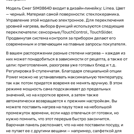
Модель Смег SIM3864D входит в дизайн-линейку: Linea. Цвет
— черный. Материал самой поверхности: стеклокерамика.
Управление этой моделью электронное. Для переключения
уровней нагрева, выбора функций используются следующие
переключатели: сенсорные/TouchControl, TouchSlider.
Продвинутая система контроля за прибором делают его
современным и отвечающим на главные запросы покупателя.
В вашем распоряжении разные степени нагрева — каждая из
них может понадобиться в зависимости от рецепта, а также от
цели: приготовления, разогрева уже готовых блюд и т.д.
Регулировка 9-ступенчатая. Благодаря специальной опции
Power можно не устанавливать максимальную температуру,
так как потом придется вовремя ее менять вручную. В этом
режиме мощность сама подскакивает до предельных
значений, но на короткое время, а затем также
автоматически возвращается к прежним настройкам. Вы
можете поставить нагрев на паузу тоже на небольшой
промежуток времени, если надо отвлечься от готовки, но
нужно помнить, что этот перерыв быстро закончится.
Варочная панель распознает, что на нее поставили посуду, и
не путает ее с другими вещами — например, салфеткой для