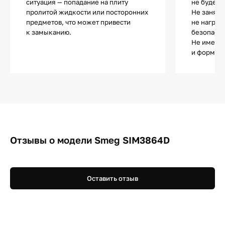
ситуация — попадание на плиту
не будет 
пролитой жидкости или посторонних
Не занята
предметов, что может привести
не нагрев
к замыканию.
безопасно
Не имеет 
и форма п
Отзывы о модели Smeg SIM3864D
Оставить отзыв