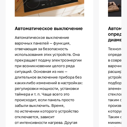
Автоматическое выключение
Автома
определ
Автоматическое выключение
диаметр
варочных панелей — функция,
отвечающая за безопасность
Технологи
использования этих устройств. Она
определе
прекращает подачу электроэнергии
в соврем
при возникновении целого ряда
варочных 
ситуаций. Основная из них —
расширяе
длительное включение прибора без
устройств
каких-либо изменений в настройках:
подбор по
регулировки мощности, установки
элементы 
таймера и т. п. Чаще всего это
стеклоке
происходит, если панель просто
таким обр
забыли выключить. Время,
производи
по истечении которого устройство
которую з
отключается, зависит
Таким обр
от интенсивности нагрева. Другая
минималь