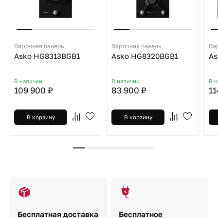
Варочная панель
Варочная панель
Ва
Asko HG8313BGB1
Asko HG8320BGB1
As
В наличии
В наличии
В 
109 900 ₽
83 900 ₽
11
В корзину
В корзину
Бесплатная доставка
Бесплатное