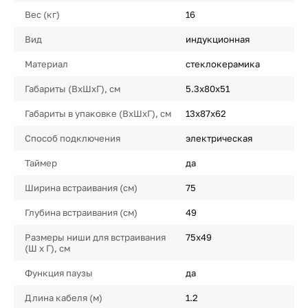
Вес (кг)
16
Вид
индукционная
Материал
стеклокерамика
Габариты (ВхШхГ), см
5.3х80х51
Габариты в упаковке (ВхШхГ), см
13х87х62
Способ подключения
электрическая
Таймер
да
Ширина встраивания (см)
75
Глубина встраивания (см)
49
Размеры ниши для встраивания
75х49
(Ш х Г), см
Функция паузы
да
Длина кабеля (м)
1.2