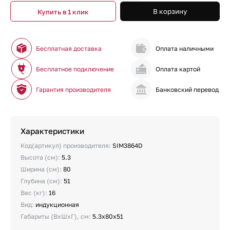
В корзину
Купить в 1 клик
Бесплатная доставка
Оплата наличными
Бесплатное подключение
Оплата картой
Гарантия производителя
Банковский перевод
Характеристики
Код(артикул) производителя:
SIM3864D
Высота (см):
5.3
Ширина (см):
80
Глубина (см):
51
Вес (кг):
16
Вид:
индукционная
Габариты (ВхШхГ), см:
5.3х80х51