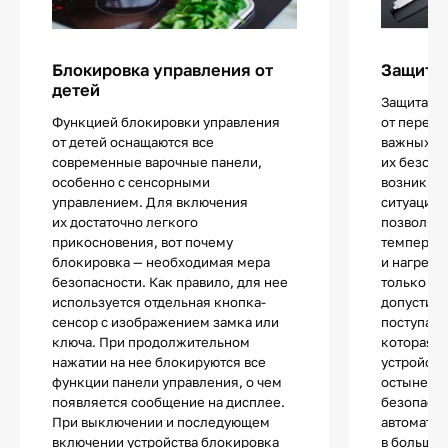
Блокировка управления от
Защита 
детей
Защита ва
Функцией блокировки управления
от перегр
от детей оснащаются все
важных с
современные варочные панели,
их безопа
особенно с сенсорными
возникно
управлением. Для включения
ситуации 
их достаточно легкого
позволяю
прикосновения, вот почему
температу
блокировка — необходимая мера
и нагрева
безопасности. Как правило, для нее
только те
используется отдельная кнопка-
допустимы
сенсор с изображением замка или
поступает
ключа. При продолжительном
которая п
нажатии на нее блокируются все
устройств
функции панели управления, о чем
остынет и
появляется сообщение на дисплее.
безопасно
При выключении и последующем
автоматич
включении устройства блокировка
в большин