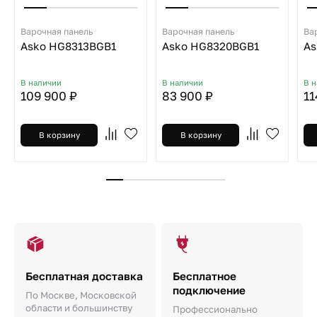
Варочная панель
Варочная панель
Ва
Asko HG8313BGB1
Asko HG8320BGB1
As
В наличии
В наличии
В 
109 900 ₽
83 900 ₽
11
В корзину
В корзину
Бесплатная доставка
Бесплатное
подключение
По Москве, Московской
области и большинству
Профессионально