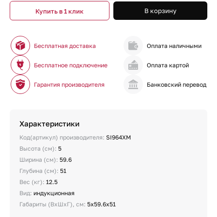
В корзину
Купить в 1 клик
Бесплатная доставка
Оплата наличными
Бесплатное подключение
Оплата картой
Гарантия производителя
Банковский перевод
Характеристики
Код(артикул) производителя:
SI964XM
Высота (см):
5
Ширина (см):
59.6
Глубина (см):
51
Вес (кг):
12.5
Вид:
индукционная
Габариты (ВхШхГ), см:
5х59.6х51