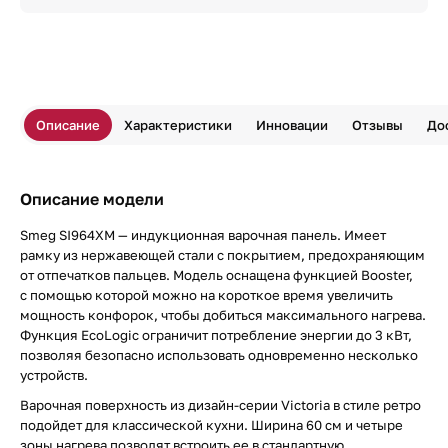
Описание
Характеристики
Инновации
Отзывы
До
Описание модели
Smeg SI964XM — индукционная варочная панель. Имеет
рамку из нержавеющей стали с покрытием, предохраняющим
от отпечатков пальцев. Модель оснащена функцией Booster,
с помощью которой можно на короткое время увеличить
мощность конфорок, чтобы добиться максимального нагрева.
Функция EcoLogic ограничит потребление энергии до 3 кВт,
позволяя безопасно использовать одновременно несколько
устройств.
Варочная поверхность из дизайн-серии Victoria в стиле ретро
подойдет для классической кухни. Ширина 60 см и четыре
зоны нагрева позволят встроить ее в стандартную