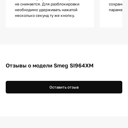
не снимается. Для разблокировки
сохранен
необходимо удерживать нажатой
параметры
несколько секунд ту же кнопку.
Отзывы о модели Smeg SI964XM
Оставить отзыв