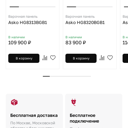
Варочная панель
Варочная панель
Ва
Asko HG8313BGB1
Asko HG8320BGB1
As
В наличии
В наличии
В 
109 900 ₽
83 900 ₽
11
В корзину
В корзину
Бесплатная доставка
Бесплатное
подключение
По Москве, Московской
области и большинству