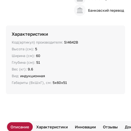
Банковский перевод
Характеристики
Код(артикул) производителя:
SI4642B
Высота (см):
5
Ширина (см):
60
Глубина (см):
51
Вес (кг):
9.6
Вид:
индукционная
Габариты (ВхШхГ), см:
5х60х51
Описание
Характеристики
Инновации
Отзывы
До