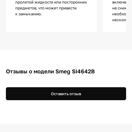
пролитой жидкости или посторонних
включении
предметов, что может привести
не снимае
к замыканию.
необходи
несколько
Отзывы о модели Smeg SI4642B
Оставить отзыв