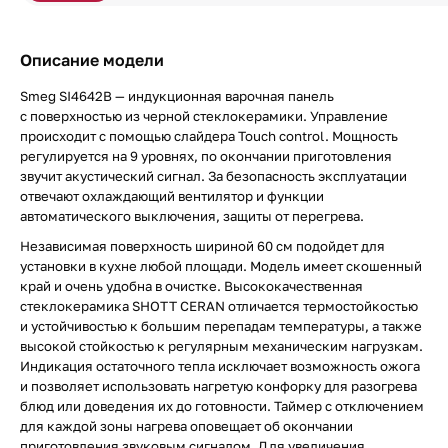
Описание модели
Smeg SI4642B — индукционная варочная панель
с поверхностью из черной стеклокерамики. Управление
происходит с помощью слайдера Touch control. Мощность
регулируется на 9 уровнях, по окончании приготовления
звучит акустический сигнал. За безопасность эксплуатации
отвечают охлаждающий вентилятор и функции
автоматического выключения, защиты от перегрева.
Независимая поверхность шириной 60 см подойдет для
установки в кухне любой площади. Модель имеет скошенный
край и очень удобна в очистке. Высококачественная
стеклокерамика SHOTT CERAN отличается термостойкостью
и устойчивостью к большим перепадам температуры, а также
высокой стойкостью к регулярным механическим нагрузкам.
Индикация остаточного тепла исключает возможность ожога
и позволяет использовать нагретую конфорку для разогрева
блюд или доведения их до готовности. Таймер с отключением
для каждой зоны нагрева оповещает об окончании
приготовления звуковым сигналом. Для увеличения