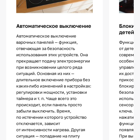
Автоматическое выключение
Блокиро
детей
Автоматическое выключение
варочных панелей — функция,
Функцией
отвечающая за безопасность
от детей 
использования этих устройств. Она
современ
прекращает подачу электроэнергии
особенно
при возникновении целого ряда
управлен
ситуаций. Основная из них —
их достат
длительное включение прибора без
прикоснов
каких-либо изменений в настройках:
блокиров
регулировки мощности, установки
безопасно
таймера и т. п. Чаще всего это
используе
происходит, если панель просто
сенсор с 
забыли выключить. Время,
ключа. П
по истечении которого устройство
нажатии н
отключается, зависит
функции п
от интенсивности нагрева. Другая
появляетс
ситуация — попадание на плиту
При выкл