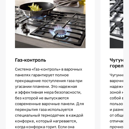
Газ-контроль
Чугунны
горелк
Система «Газ-контроль» в варочных
панелях гарантирует полное
Чугунные 
прекращение поступления газа при
варочных
угасании пламени. Это надежная
надежно р
и эффективная мера безопасности,
зоной наг
без которой не выпускаются
собой важ
современные варочные панели. Для
пользоват
перекрытия газа используется
и размер 
специальный термодатчик в каждой
от общего
конфорке, который нагревается,
отличаетс
когда конфорка горит. Если она
прочность