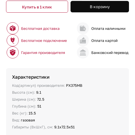
В корзину
Купить в 1 клик
Бесплатная доставка
Оплата наличными
Бесплатное подключение
Оплата картой
Гарантия производителя
Банковский перевод
Характеристики
Код(артикул) производителя:
PX375MB
Высота (см):
9.1
Ширина (см):
72.5
Глубина (см):
51
Вес (кг):
15.5
Вид:
газовая
Габариты (ВхШхГ), см:
9.1х72.5х51