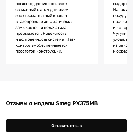
погаснет, датчик остывает:
выдержива
связанный с этом датчиком
На такую 
электромагнитный клапан
посуду лю
в газопроводе автоматически
прочности
замыкается, и подача газа
и не теря
прерывается. Надежность
Чугунные 
и долговечность системы «Газ-
ухода: по
контроль» обеспечивается
из рекоме
простотой конструкции.
и обрабат
Отзывы о модели Smeg PX375MB
Оставить отзыв