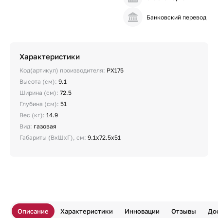
Банковский перевод
Характеристики
Код(артикул) производителя:
PX175
Высота (см):
9.1
Ширина (см):
72.5
Глубина (см):
51
Вес (кг):
14.9
Вид:
газовая
Габариты (ВхШхГ), см:
9.1х72.5х51
Описание
Характеристики
Инновации
Отзывы
До