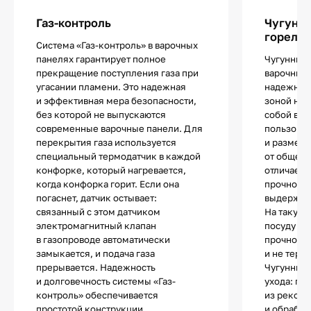
Газ-контроль
Чугунны
горелк
Система «Газ-контроль» в варочных
панелях гарантирует полное
Чугунные 
прекращение поступления газа при
варочных
угасании пламени. Это надежная
надежно р
и эффективная мера безопасности,
зоной наг
без которой не выпускаются
собой важ
современные варочные панели. Для
пользоват
перекрытия газа используется
и размер 
специальный термодатчик в каждой
от общего
конфорке, который нагревается,
отличаетс
когда конфорка горит. Если она
прочность
погаснет, датчик остывает:
выдержива
связанный с этом датчиком
На такую 
электромагнитный клапан
посуду лю
в газопроводе автоматически
прочности
замыкается, и подача газа
и не теря
прерывается. Надежность
Чугунные 
и долговечность системы «Газ-
ухода: по
контроль» обеспечивается
из рекоме
простотой конструкции.
и обрабат