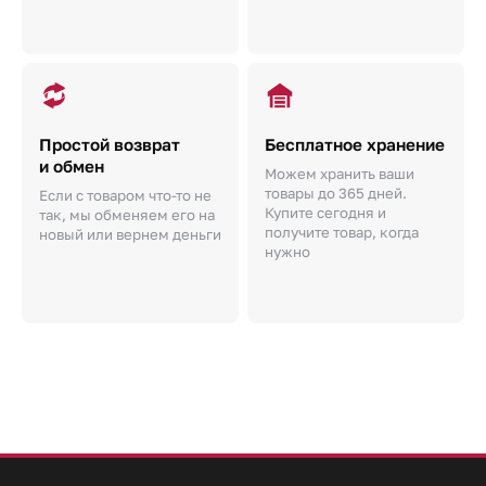
Простой возврат
Бесплатное хранение
и обмен
Можем хранить ваши
товары до 365 дней.
Если с товаром что-то не
Купите сегодня и
так, мы обменяем его на
получите товар, когда
новый или вернем деньги
нужно