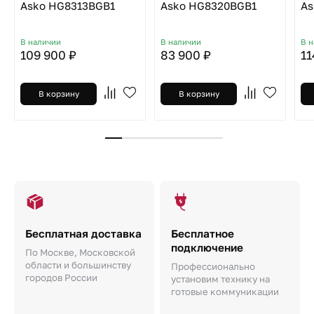
Asko HG8313BGB1
Asko HG8320BGB1
As
В наличии
В наличии
В 
109 900 ₽
83 900 ₽
11
В корзину
В корзину
Бесплатная доставка
Бесплатное
подключение
По Москве, Московской
области и большинству
Профессионально
городов России
установим технику на
готовые коммуникации