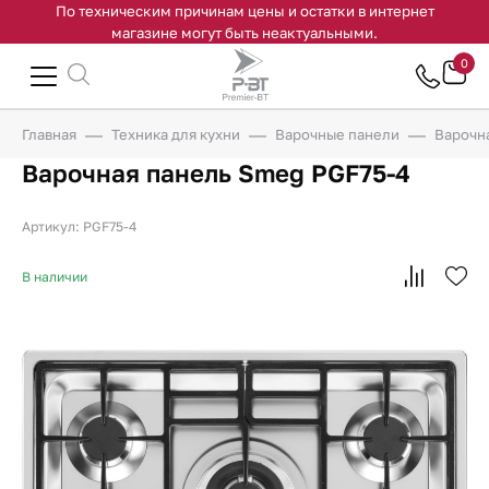
По техническим причинам цены и остатки в интернет
магазине могут быть неактуальными.
0
Главная
Техника для кухни
Варочные панели
Варочн
Варочная панель Smeg PGF75-4
Артикул: PGF75-4
В наличии