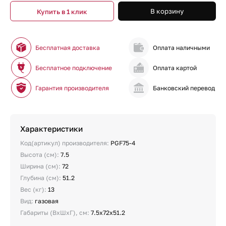
В корзину
Купить в 1 клик
Бесплатная доставка
Оплата наличными
Бесплатное подключение
Оплата картой
Гарантия производителя
Банковский перевод
Характеристики
Код(артикул) производителя:
PGF75-4
Высота (см):
7.5
Ширина (см):
72
Глубина (см):
51.2
Вес (кг):
13
Вид:
газовая
Габариты (ВхШхГ), см:
7.5х72х51.2