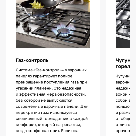
Газ-контроль
Чугунны
горелк
Система «Газ-контроль» в варочных
панелях гарантирует полное
Чугунные 
прекращение поступления газа при
варочных
угасании пламени. Это надежная
надежно р
и эффективная мера безопасности,
зоной наг
без которой не выпускаются
собой важ
современные варочные панели. Для
пользоват
перекрытия газа используется
и размер 
специальный термодатчик в каждой
от общего
конфорке, который нагревается,
отличаетс
когда конфорка горит. Если она
прочность