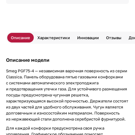
Описание
Характеристики
Инновации
Отзывы
До
Описание модели
Smeg PGF75-4 — независимая варочная поверхность из серии
Classica. Панель оборудована пятью газовыми конфорками
с системами автоматического электроподжига
и предотвращения утечки газа. Для устойчивого размещения
посуды предусмотрена чугунная решетка,
характеризующаяся высокой прочностью. Держатели состоят
из двух частей для удобного обслуживания. Чугун является
долговечным и износостойким материалом. Поверхность
из нержавеющей стали дополнена серебристой фурнитурой.
Для каждой конфорки предусмотрена своя ручка
управления. Графическое обозначение помогает