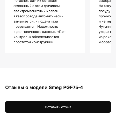
погаснет, датчик остывает:
выдержива
связанный с этом датчиком
На такую 
электромагнитный клапан
посуду лю
в газопроводе автоматически
прочности
замыкается, и подача газа
и не теря
прерывается. Надежность
Чугунные 
и долговечность системы «Газ-
ухода: по
контроль» обеспечивается
из рекоме
простотой конструкции.
и обрабат
Отзывы о модели Smeg PGF75-4
Оставить отзыв