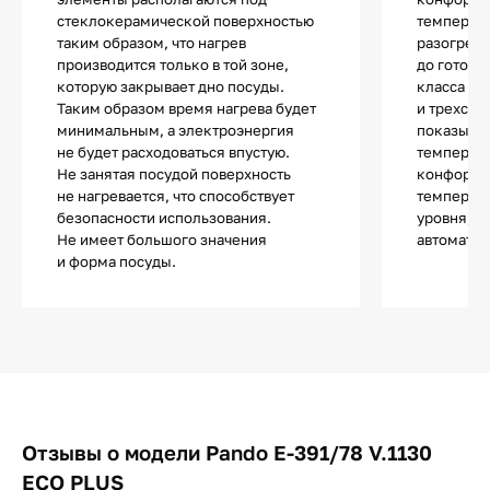
стеклокерамической поверхностью
температу
таким образом, что нагрев
разогрева
производится только в той зоне,
до готовн
которую закрывает дно посуды.
класса ис
Таким образом время нагрева будет
и трехсту
минимальным, а электроэнергия
показыва
не будет расходоваться впустую.
температу
Не занятая посудой поверхность
конфорки 
не нагревается, что способствует
температу
безопасности использования.
уровня, и
Не имеет большого значения
автоматич
и форма посуды.
Отзывы о модели Pando E-391/78 V.1130
ECO PLUS