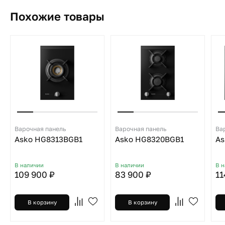
Похожие товары
Варочная панель
Варочная панель
Ва
Asko HG8313BGB1
Asko HG8320BGB1
As
В наличии
В наличии
В 
109 900 ₽
83 900 ₽
11
В корзину
В корзину