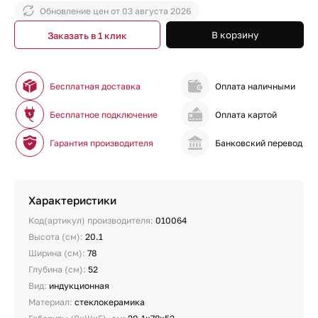
Обновление цен от
03 августа 2026
В корзину
Заказать в 1 клик
Бесплатная доставка
Оплата наличными
Бесплатное подключение
Оплата картой
Гарантия производителя
Банковский перевод
Характеристики
Код(артикул) производителя:
010064
Высота (см):
20.1
Ширина (см):
78
Глубина (см):
52
Вид:
индукционная
Материал:
стеклокерамика