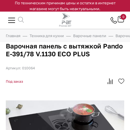
По техническим причинам цены и остатки в интернет
магазине могут быть неактуальными.
0
Главная
Техника для кухни
Варочные панели
Варочна
Варочная панель с вытяжкой Pando
E-391/78 V.1130 ECO PLUS
Артикул: 010064
Под заказ