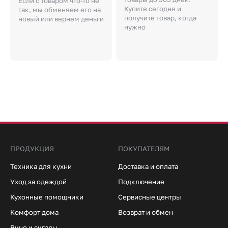
Если с товаром что-то не
Купите сегодня и
так, мы обменяем его на
получите товар, когда
новый или вернем деньги
нужно
ПРОДУКЦИЯ
ПОКУПАТЕЛЯМ
Техника для кухни
Доставка и оплата
Уход за одеждой
Подключение
Кухонные помощники
Сервисные центры
Комфорт дома
Возврат и обмен
Вино и сигары