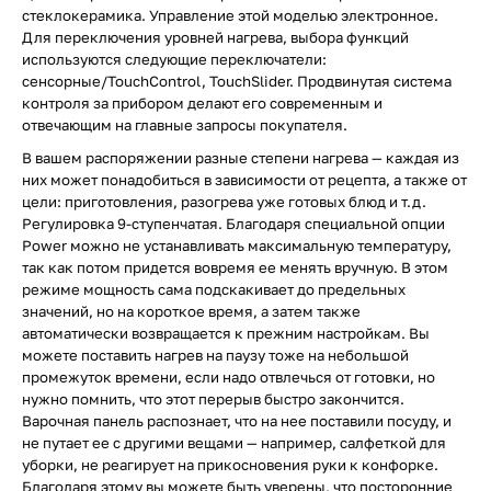
стеклокерамика. Управление этой моделью электронное.
Для переключения уровней нагрева, выбора функций
используются следующие переключатели:
сенсорные/TouchControl, TouchSlider. Продвинутая система
контроля за прибором делают его современным и
отвечающим на главные запросы покупателя.
В вашем распоряжении разные степени нагрева — каждая из
них может понадобиться в зависимости от рецепта, а также от
цели: приготовления, разогрева уже готовых блюд и т.д.
Регулировка 9-ступенчатая. Благодаря специальной опции
Power можно не устанавливать максимальную температуру,
так как потом придется вовремя ее менять вручную. В этом
режиме мощность сама подскакивает до предельных
значений, но на короткое время, а затем также
автоматически возвращается к прежним настройкам. Вы
можете поставить нагрев на паузу тоже на небольшой
промежуток времени, если надо отвлечься от готовки, но
нужно помнить, что этот перерыв быстро закончится.
Варочная панель распознает, что на нее поставили посуду, и
не путает ее с другими вещами — например, салфеткой для
уборки, не реагирует на прикосновения руки к конфорке.
Благодаря этому вы можете быть уверены, что посторонние