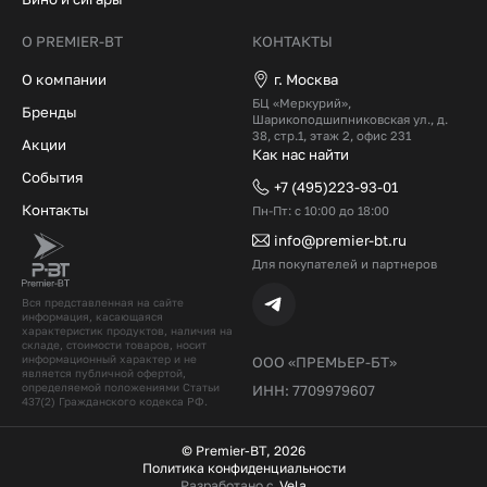
О PREMIER-BT
КОНТАКТЫ
О компании
г. Москва
БЦ «Меркурий»,
Бренды
Шарикоподшипниковская ул., д.
38, стр.1, этаж 2, офис 231
Акции
Как нас найти
События
+7 (495)223-93-01
Контакты
Пн-Пт: с 10:00 до 18:00
info@premier-bt.ru
Для покупателей и партнеров
Вся представленная на сайте
информация, касающаяся
характеристик продуктов, наличия на
складе, стоимости товаров, носит
информационный характер и не
ООО «ПРЕМЬЕР-БТ»
является публичной офертой,
определяемой положениями Статьи
ИНН: 7709979607
437(2) Гражданского кодекcа РФ.
© Premier-BT, 2026
Политика конфиденциальности
Разработано с
Vela