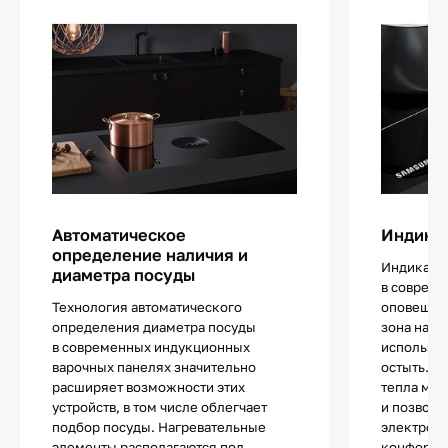
Автоматическое
Индикат
определение наличия и
Индикатор
диаметра посуды
в совреме
Технология автоматического
оповещает
определения диаметра посуды
зона нагр
в современных индукционных
использов
варочных панелях значительно
остыть. И
расширяет возможности этих
тепла мин
устройств, в том числе облегчает
и позволя
подбор посуды. Нагревательные
электроэн
элементы располагаются под
конфорки