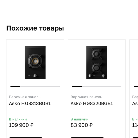
Похожие товары
Варочная панель
Варочная панель
Ва
Asko HG8313BGB1
Asko HG8320BGB1
As
В наличии
В наличии
В 
109 900 ₽
83 900 ₽
11