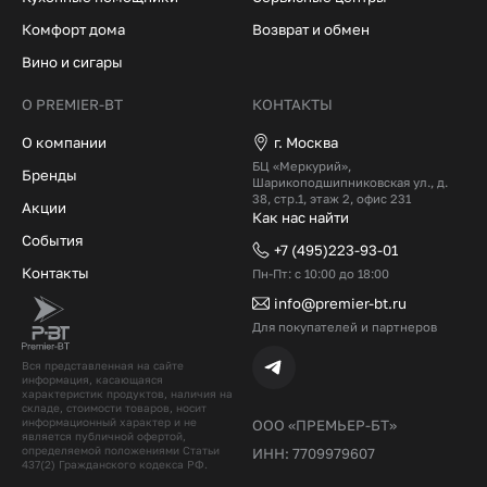
Комфорт дома
Возврат и обмен
Вино и сигары
О PREMIER-BT
КОНТАКТЫ
О компании
г. Москва
БЦ «Меркурий»,
Бренды
Шарикоподшипниковская ул., д.
38, стр.1, этаж 2, офис 231
Акции
Как нас найти
События
+7 (495)223-93-01
Контакты
Пн-Пт: с 10:00 до 18:00
info@premier-bt.ru
Для покупателей и партнеров
Вся представленная на сайте
информация, касающаяся
характеристик продуктов, наличия на
складе, стоимости товаров, носит
информационный характер и не
ООО «ПРЕМЬЕР-БТ»
является публичной офертой,
определяемой положениями Статьи
ИНН: 7709979607
437(2) Гражданского кодекcа РФ.