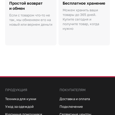
Простой возврат
Бесплатное хранение
и обмен
Можем хранить ваши
товары до 365 дней.
Если с товаром что-то не
Купите сегодня и
так, мы обменяем его на
получите товар, когда
новый или вернем деньги
нужно
ПРОДУКЦИЯ
ПОКУПАТЕЛЯМ
Техника для кухни
Доставка и оплата
Уход за одеждой
Подключение
Кухонные помощники
Сервисные центры