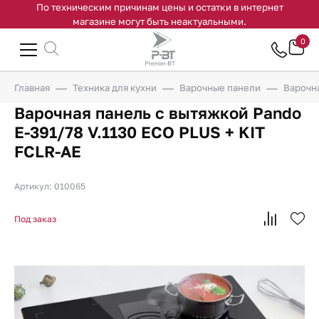
По техническим причинам цены и остатки в интернет
магазине могут быть неактуальными.
0
Главная
Техника для кухни
Варочные панели
Варочна
Варочная панель с вытяжкой Pando
E-391/78 V.1130 ECO PLUS + KIT
FCLR-AE
Артикул: 010065
Под заказ