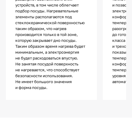
устройств, в том числе облегчает
и позволя
подбор посуды. Нагревательные
электроэн
элементы располагаются под
конфорки
стеклокерамической поверхностью
температу
таким образом, что нагрев
разогрева
производится только в той зоне,
до готовн
которую закрывает дно посуды.
класса ис
Таким образом время нагрева будет
и трехсту
минимальным, а электроэнергия
показыва
не будет расходоваться впустую.
температу
Не занятая посудой поверхность
конфорки 
не нагревается, что способствует
температу
безопасности использования.
уровня, и
Не имеет большого значения
автоматич
и форма посуды.