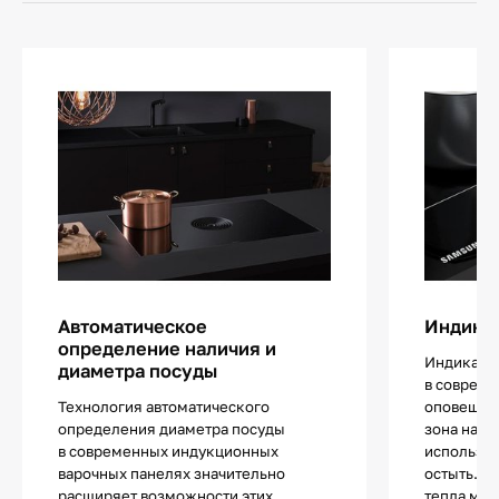
Автоматическое
Индикат
определение наличия и
Индикатор
диаметра посуды
в совреме
Технология автоматического
оповещает
определения диаметра посуды
зона нагр
в современных индукционных
использов
варочных панелях значительно
остыть. И
расширяет возможности этих
тепла мин