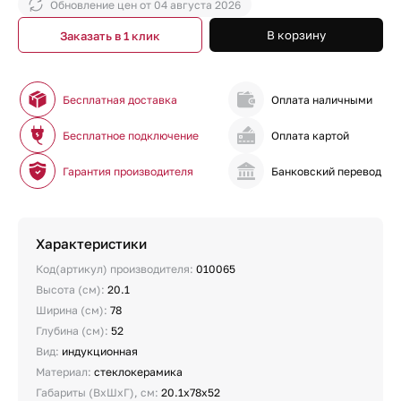
Обновление цен от
04 августа 2026
В корзину
Заказать в 1 клик
Бесплатная доставка
Оплата наличными
Бесплатное подключение
Оплата картой
Гарантия производителя
Банковский перевод
Характеристики
Код(артикул) производителя:
010065
Высота (см):
20.1
Ширина (см):
78
Глубина (см):
52
Вид:
индукционная
Материал:
стеклокерамика
Габариты (ВхШхГ), см:
20.1х78х52