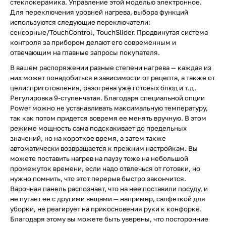
стеклокерамика. Управление этой моделью электронное.
Для переключения уровней нагрева, выбора функций
используются следующие переключатели:
сенсорные/TouchControl, TouchSlider. Продвинутая система
контроля за прибором делают его современным и
отвечающим на главные запросы покупателя.
В вашем распоряжении разные степени нагрева — каждая из
них может понадобиться в зависимости от рецепта, а также от
цели: приготовления, разогрева уже готовых блюд и т.д.
Регулировка 9-ступенчатая. Благодаря специальной опции
Power можно не устанавливать максимальную температуру,
так как потом придется вовремя ее менять вручную. В этом
режиме мощность сама подскакивает до предельных
значений, но на короткое время, а затем также
автоматически возвращается к прежним настройкам. Вы
можете поставить нагрев на паузу тоже на небольшой
промежуток времени, если надо отвлечься от готовки, но
нужно помнить, что этот перерыв быстро закончится.
Варочная панель распознает, что на нее поставили посуду, и
не путает ее с другими вещами — например, салфеткой для
уборки, не реагирует на прикосновения руки к конфорке.
Благодаря этому вы можете быть уверены, что посторонние