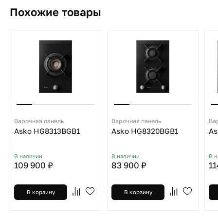
Похожие товары
Варочная панель
Варочная панель
Ва
Asko HG8313BGB1
Asko HG8320BGB1
As
В наличии
В наличии
В 
109 900 ₽
83 900 ₽
11
В корзину
В корзину