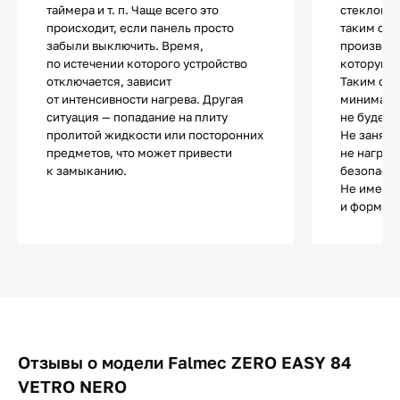
таймера и т. п. Чаще всего это
стеклоке
происходит, если панель просто
таким обр
забыли выключить. Время,
производи
по истечении которого устройство
которую з
отключается, зависит
Таким обр
от интенсивности нагрева. Другая
минималь
ситуация — попадание на плиту
не будет 
пролитой жидкости или посторонних
Не занята
предметов, что может привести
не нагрев
к замыканию.
безопасно
Не имеет 
и форма п
Отзывы о модели Falmec ZERO EASY 84
VETRO NERO