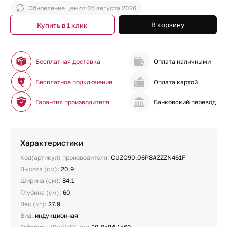
Обновление цен от
05 августа 2026
В корзину
Купить в 1 клик
Бесплатная доставка
Оплата наличными
Бесплатное подключение
Оплата картой
Гарантия производителя
Банковский перевод
Характеристики
Код(артикул) производителя:
CUZQ90.06P8#ZZZN461F
Высота (см):
20.9
Ширина (см):
84.1
Глубина (см):
60
Вес (кг):
27.9
Вид:
индукционная