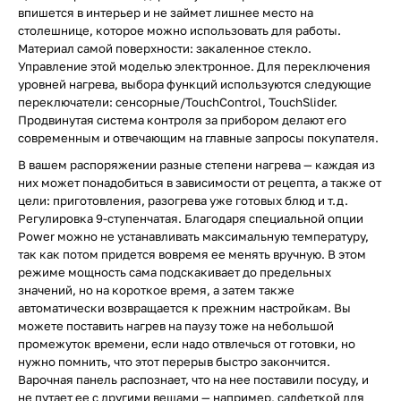
впишется в интерьер и не займет лишнее место на
столешнице, которое можно использовать для работы.
Материал самой поверхности: закаленное стекло.
Управление этой моделью электронное. Для переключения
уровней нагрева, выбора функций используются следующие
переключатели: сенсорные/TouchControl, TouchSlider.
Продвинутая система контроля за прибором делают его
современным и отвечающим на главные запросы покупателя.
В вашем распоряжении разные степени нагрева — каждая из
них может понадобиться в зависимости от рецепта, а также от
цели: приготовления, разогрева уже готовых блюд и т.д.
Регулировка 9-ступенчатая. Благодаря специальной опции
Power можно не устанавливать максимальную температуру,
так как потом придется вовремя ее менять вручную. В этом
режиме мощность сама подскакивает до предельных
значений, но на короткое время, а затем также
автоматически возвращается к прежним настройкам. Вы
можете поставить нагрев на паузу тоже на небольшой
промежуток времени, если надо отвлечься от готовки, но
нужно помнить, что этот перерыв быстро закончится.
Варочная панель распознает, что на нее поставили посуду, и
не путает ее с другими вещами — например, салфеткой для