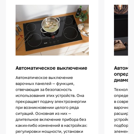
Автоматическое выключение
Автома
определ
Автоматическое выключение
диаметр
варочных панелей — функция,
отвечающая за безопасность
Технологи
использования этих устройств. Она
определе
прекращает подачу электроэнергии
в соврем
при возникновении целого ряда
варочных 
ситуаций. Основная из них —
расширяе
длительное включение прибора без
устройств
каких-либо изменений в настройках:
подбор по
регулировки мощности, установки
элементы 