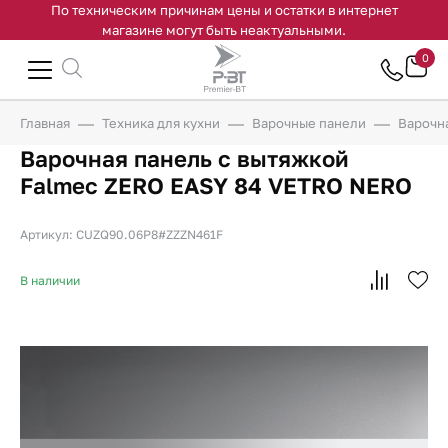
По техническим причинам цены и остатки в интернет
магазине могут быть неактуальными.
0
Главная
Техника для кухни
Варочные панели
Варочн
Варочная панель с вытяжкой
Falmec ZERO EASY 84 VETRO NERO
Артикул: CUZQ90.06P8#ZZZN461F
В наличии