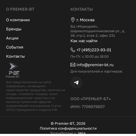
О PREMIER-BT
КОНТАКТЫ
О компании
г. Москва
БЦ «Меркурий»,
Бренды
Шарикоподшипниковская ул., д.
38, стр.1, этаж 2, офис 231
Акции
Как нас найти
События
+7 (495)223-93-01
Контакты
Пн-Пт: с 10:00 до 18:00
info@premier-bt.ru
Для покупателей и партнеров
Вся представленная на сайте
информация, касающаяся
характеристик продуктов, наличия на
складе, стоимости товаров, носит
информационный характер и не
ООО «ПРЕМЬЕР-БТ»
является публичной офертой,
определяемой положениями Статьи
ИНН: 7709979607
437(2) Гражданского кодекcа РФ.
© Premier-BT, 2026
Политика конфиденциальности
Разработано с
Vela