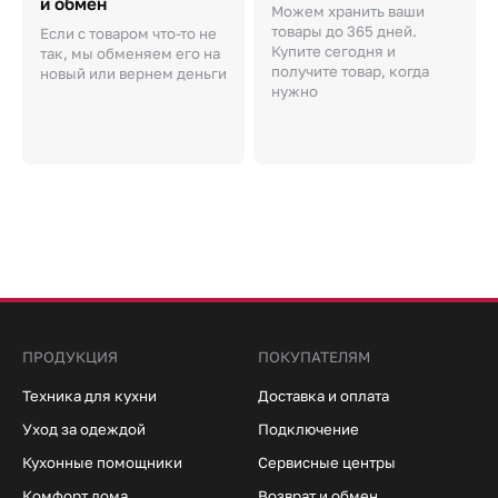
и обмен
Можем хранить ваши
товары до 365 дней.
Если с товаром что-то не
Купите сегодня и
так, мы обменяем его на
получите товар, когда
новый или вернем деньги
нужно
ПРОДУКЦИЯ
ПОКУПАТЕЛЯМ
Техника для кухни
Доставка и оплата
Уход за одеждой
Подключение
Кухонные помощники
Сервисные центры
Комфорт дома
Возврат и обмен