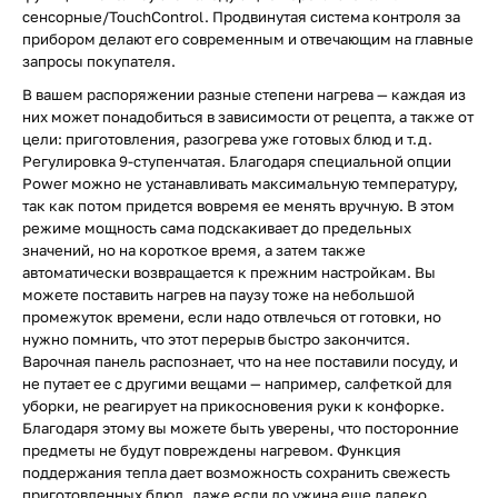
сенсорные/TouchControl. Продвинутая система контроля за
прибором делают его современным и отвечающим на главные
запросы покупателя.
В вашем распоряжении разные степени нагрева — каждая из
них может понадобиться в зависимости от рецепта, а также от
цели: приготовления, разогрева уже готовых блюд и т.д.
Регулировка 9-ступенчатая. Благодаря специальной опции
Power можно не устанавливать максимальную температуру,
так как потом придется вовремя ее менять вручную. В этом
режиме мощность сама подскакивает до предельных
значений, но на короткое время, а затем также
автоматически возвращается к прежним настройкам. Вы
можете поставить нагрев на паузу тоже на небольшой
промежуток времени, если надо отвлечься от готовки, но
нужно помнить, что этот перерыв быстро закончится.
Варочная панель распознает, что на нее поставили посуду, и
не путает ее с другими вещами — например, салфеткой для
уборки, не реагирует на прикосновения руки к конфорке.
Благодаря этому вы можете быть уверены, что посторонние
предметы не будут повреждены нагревом. Функция
поддержания тепла дает возможность сохранить свежесть
приготовленных блюд, даже если до ужина еще далеко.