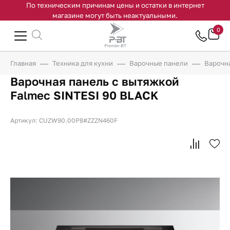
По техническим причинам цены и остатки в интернет
магазине могут быть неактуальными.
0
Главная
Техника для кухни
Варочные панели
Варочна
Варочная панель с вытяжкой
Falmec SINTESI 90 BLACK
Артикул: CUZW90.00P8#ZZZN460F