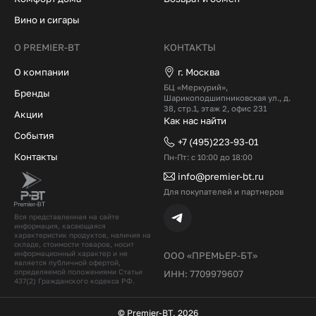
Вино и сигары
О PREMIER-BT
КОНТАКТЫ
О компании
г. Москва
БЦ «Меркурий»,
Бренды
Шарикоподшипниковская ул., д.
38, стр.1, этаж 2, офис 231
Акции
Как нас найти
События
+7 (495)223-93-01
Контакты
Пн-Пт: с 10:00 до 18:00
info@premier-bt.ru
Для покупателей и партнеров
Вся представленная на сайте
информация, касающаяся
характеристик продуктов, наличия на
складе, стоимости товаров, носит
информационный характер и не
ООО «ПРЕМЬЕР-БТ»
является публичной офертой,
определяемой положениями Статьи
ИНН: 7709979607
437(2) Гражданского кодекcа РФ.
© Premier-BT, 2026