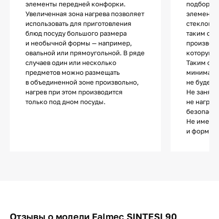
элементы передней конфорки.
подбор по
Увеличенная зона нагрева позволяет
элементы 
использовать для приготовления
стеклоке
блюд посуду большого размера
таким обр
и необычной формы — например,
производи
овальной или прямоугольной. В ряде
которую з
случаев один или несколько
Таким обр
предметов можно размещать
минималь
в объединенной зоне произвольно,
не будет 
нагрев при этом производится
Не занята
только под дном посуды.
не нагрев
безопасно
Не имеет 
и форма п
Отзывы о модели Falmec SINTESI 90