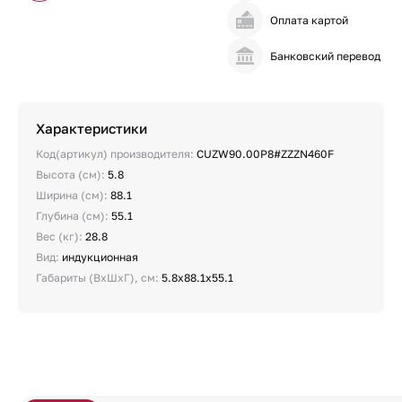
Оплата картой
Банковский перевод
Характеристики
Код(артикул) производителя:
CUZW90.00P8#ZZZN460F
Высота (см):
5.8
Ширина (см):
88.1
Глубина (см):
55.1
Вес (кг):
28.8
Вид:
индукционная
Габариты (ВхШхГ), см:
5.8х88.1х55.1