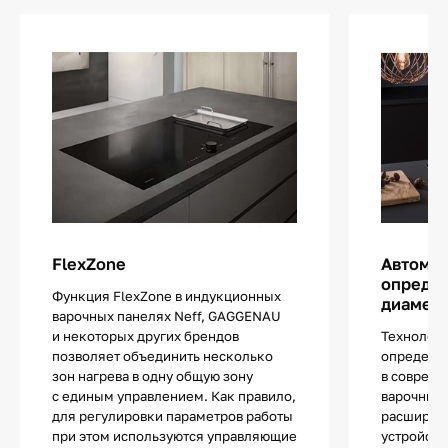
FlexZone
Автома
определ
Функция FlexZone в индукционных
диаметр
варочных панелях Neff, GAGGENAU
и некоторых других брендов
Технологи
позволяет объединить несколько
определе
зон нагрева в одну общую зону
в соврем
с единым управлением. Как правило,
варочных 
для регулировки параметров работы
расширяе
при этом используются управляющие
устройств