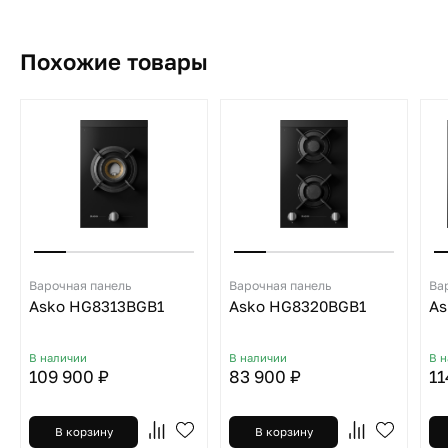
Похожие товары
Варочная панель
Варочная панель
Ва
Asko HG8313BGB1
Asko HG8320BGB1
As
В наличии
В наличии
В 
109 900 ₽
83 900 ₽
11
В корзину
В корзину