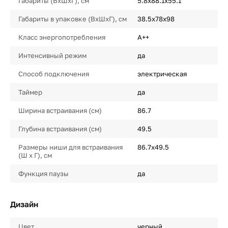
Габариты (ВхШхГ), см
5.8х88.1х55.1
Габариты в упаковке (ВхШхГ), см
38.5х78х98
Класс энергопотребления
A++
Интенсивный режим
да
Способ подключения
электрическая
Таймер
да
Ширина встраивания (см)
86.7
Глубина встраивания (см)
49.5
Размеры ниши для встраивания
86.7х49.5
(Ш х Г), см
Функция паузы
да
Дизайн
Цвет
черный