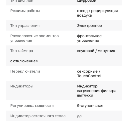
Тип дисплея
Цифровой
Режимы работы
отвод / рециркуляция
воздуха
Тип управления
Электронное
Расположение элементов
фронтальное
управления
управление
Тип таймера
звуковой / минутник
с отключением
Переключатели
сенсорные /
TouchControl
Индикаторы
Индикатор
загрязнения фильтра
вытяжки
Регулировка мощности
9-ступенчатая
Индикатор остаточного тепла
да