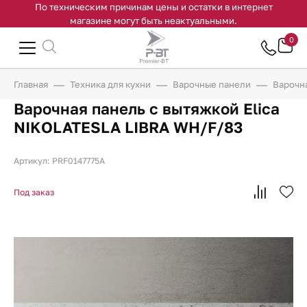
По техническим причинам цены и остатки в интернет
магазине могут быть неактуальными.
0
Главная
Техника для кухни
Варочные панели
Варочна
Варочная панель с вытяжкой Elica
NIKOLATESLA LIBRA WH/F/83
Артикул: PRF0147775A
Под заказ