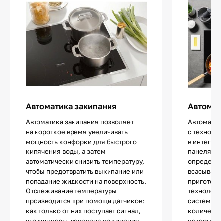
Автоматика закипания
Автома
Автоматика закипания позволяет
Автомати
на короткое время увеличивать
c техноло
мощность конфорки для быстрого
в интегри
кипячения воды, а затем
панелях E
автоматически снизить температуру,
определи
чтобы предотвратить выкипание или
всасывани
попадание жидкости на поверхность.
приготовл
Отслеживание температуры
технологи
производится при помощи датчиков:
система с
как только от них поступает сигнал,
количеств
что жидкость доведена до кипения,
который п