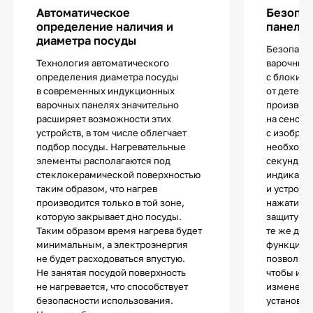
Автоматическое
Безопас
определение наличия и
панели
диаметра посуды
Безопасно
Технология автоматического
варочных 
определения диаметра посуды
с блокиро
в современных индукционных
от детей.
варочных панелях значительно
производ
расширяет возможности этих
на сенсор
устройств, в том числе облегчает
с изображ
подбор посуды. Нагревательные
необходи
элементы располагаются под
секунд — 
стеклокерамической поверхностью
индикатор
таким образом, что нагрев
и устройс
производится только в той зоне,
нажатия. 
которую закрывает дно посуды.
защиту от
Таким образом время нагрева будет
те же дей
минимальным, а электроэнергия
функция K
не будет расходоваться впустую.
позволяет
Не занятая посудой поверхность
чтобы изб
не нагревается, что способствует
изменения
безопасности использования.
установле