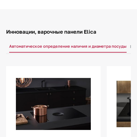
Инновации, варочные панели Elica
Автоматическое определение наличия и диаметра посуды
Без