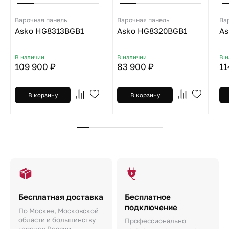
Варочная панель
Варочная панель
Ва
Asko HG8313BGB1
Asko HG8320BGB1
As
В наличии
В наличии
В 
109 900 ₽
83 900 ₽
11
В корзину
В корзину
Бесплатная доставка
Бесплатное
подключение
По Москве, Московской
области и большинству
Профессионально
городов России