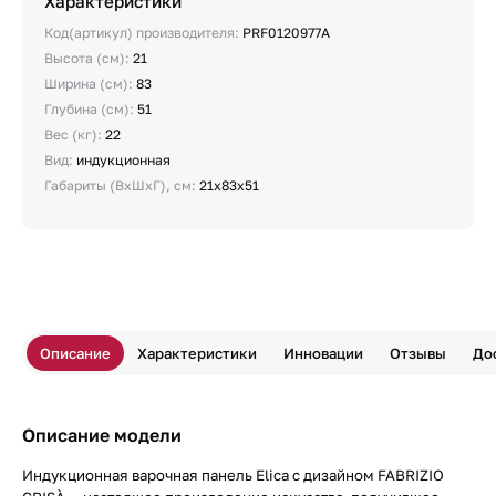
Характеристики
Код(артикул) производителя:
PRF0120977A
Высота (см):
21
Ширина (см):
83
Глубина (см):
51
Вес (кг):
22
Вид:
индукционная
Габариты (ВхШхГ), см:
21х83х51
Описание
Характеристики
Инновации
Отзывы
До
Описание модели
Индукционная варочная панель Elica с дизайном FABRIZIO