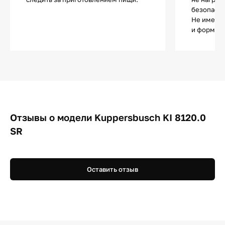
безопасно
Не имеет 
и форма п
Отзывы о модели Kuppersbusch KI 8120.0
SR
Оставить отзыв