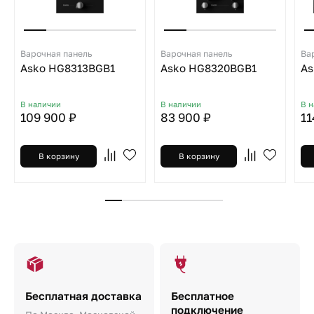
Варочная панель
Варочная панель
Ва
Asko HG8313BGB1
Asko HG8320BGB1
As
В наличии
В наличии
В 
109 900 ₽
83 900 ₽
11
В корзину
В корзину
Бесплатная доставка
Бесплатное
подключение