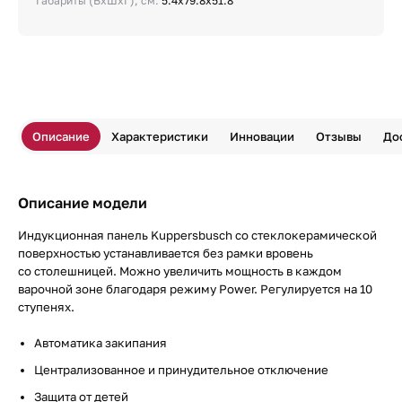
Габариты (ВхШхГ), см:
5.4х79.8х51.8
Описание
Характеристики
Инновации
Отзывы
До
Описание модели
Индукционная панель Kuppersbusch со стеклокерамической
поверхностью устанавливается без рамки вровень
со столешницей. Можно увеличить мощность в каждом
варочной зоне благодаря режиму Power. Регулируется на 10
ступенях.
Автоматика закипания
Централизованное и принудительное отключение
Защита от детей