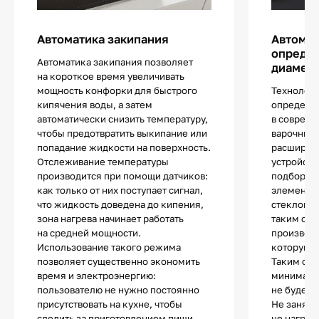
Автоматика закипания
Автома
определ
Автоматика закипания позволяет
диаметр
на короткое время увеличивать
мощность конфорки для быстрого
Технологи
кипячения воды, а затем
определе
автоматически снизить температуру,
в соврем
чтобы предотвратить выкипание или
варочных 
попадание жидкости на поверхность.
расширяе
Отслеживание температуры
устройств
производится при помощи датчиков:
подбор по
как только от них поступает сигнал,
элементы 
что жидкость доведена до кипения,
стеклоке
зона нагрева начинает работать
таким обр
на средней мощности.
производи
Использование такого режима
которую з
позволяет существенно экономить
Таким обр
время и электроэнергию:
минималь
пользователю не нужно постоянно
не будет 
присутствовать на кухне, чтобы
Не занята
следить за приготовлением пищи.
не нагрев