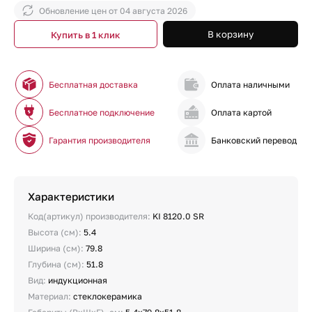
Обновление цен от
04 августа 2026
В корзину
Купить в 1 клик
Бесплатная доставка
Оплата наличными
Бесплатное подключение
Оплата картой
Гарантия производителя
Банковский перевод
Характеристики
Код(артикул) производителя:
KI 8120.0 SR
Высота (см):
5.4
Ширина (см):
79.8
Глубина (см):
51.8
Вид:
индукционная
Материал:
стеклокерамика