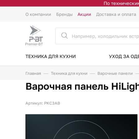
По техническим
О компании
Бренды
Акции
Доставка и оплата
ТЕХНИКА ДЛЯ КУХНИ
УХОД ЗА О
Главная
Техника для кухни
Варочные панели
Варочная панель HiLig
Артикул: PKC3AB