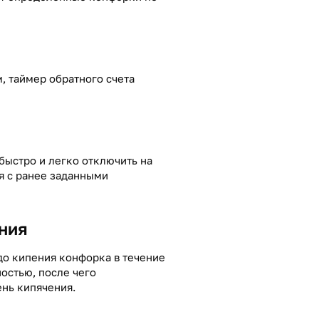
, таймер обратного счета
ыстро и легко отключить на
я с ранее заданными
ния
до кипения конфорка в течение
остью, после чего
ень кипячения.