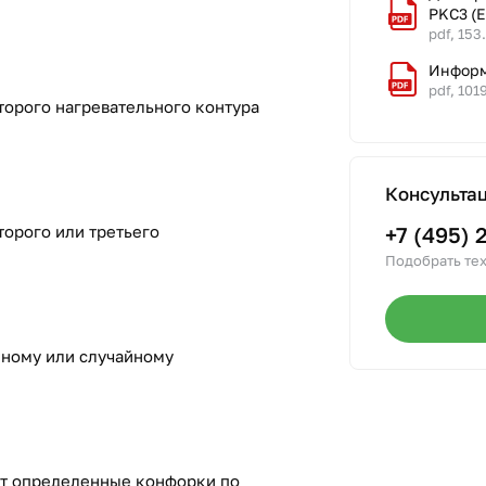
PKC3 (
pdf, 153
Информ
pdf, 101
торого нагревательного контура
Консульта
торого или третьего
+7 (495) 
Подобрать тех
нному или случайному
т определенные конфорки по