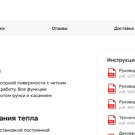
ки
Отзывы
Доставка
Инструкци
я
Руково
pdf, 127
нсорной поверхности с четким
Pуково
работу. Все функции
pdf, 182
ротом ручки и касанием
Руково
pdf, 465
ания тепла
Технич
pdf, 609
установкой постоянной
Деклар