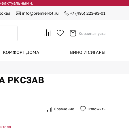
 неактуальными.
осква
info@premier-bt.ru
+7 (495) 223-93-01
Корзина пуста
КОМФОРТ ДОМА
ВИНО И СИГАРЫ
ORA PKC3AB
Сравнение
Отложить
дителя