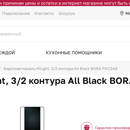
 причинам цены и остатки в интернет магазине могут быть
М
Подключение
Контакты
Шоурум
ДЕЖДОЙ
КУХОННЫЕ ПОМОЩНИКИ
Варочная панель HiLight, 3/2 контура All Black BORA PKC3AB
ht, 3/2 контура All Black B
Гарантия произво