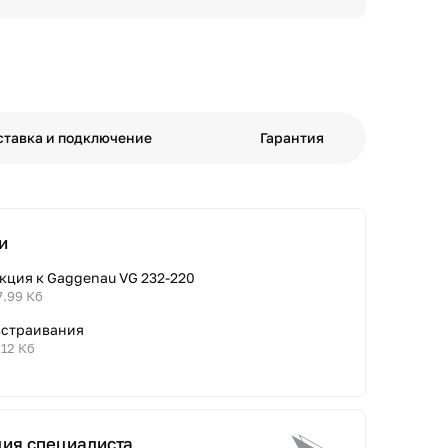
ставка и подключение
Гарантия
и
кция к Gaggenau VG 232-220
7.99 Кб
встраивания
.12 Кб
ция специалиста