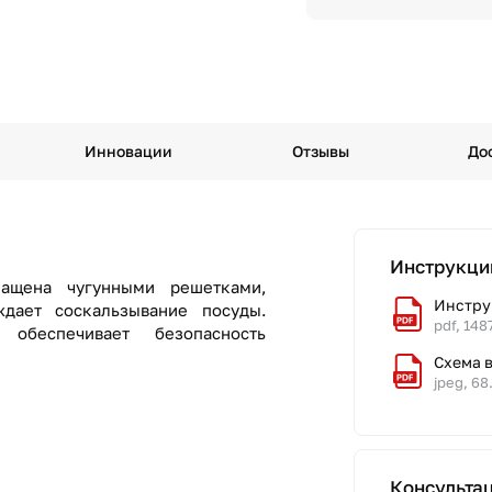
Инновации
Отзывы
До
Инструкци
ащена чугунными решетками,
Инстру
ждает соскальзывание посуды.
pdf, 148
 обеспечивает безопасность
Схема 
jpeg, 68
Консульта