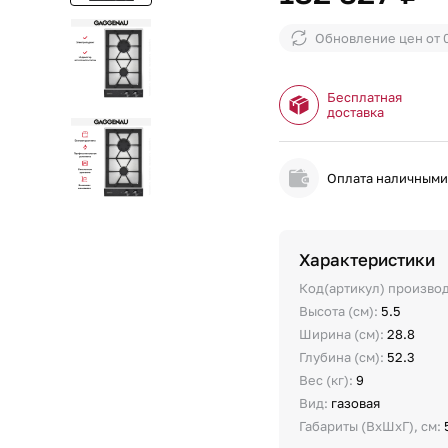
Обновление цен от
Бесплатная
доставка
Оплата наличным
Характеристики
Код(артикул) произво
Высота (см):
5.5
Ширина (см):
28.8
Глубина (см):
52.3
Вес (кг):
9
Вид:
газовая
Габариты (ВхШхГ), см: