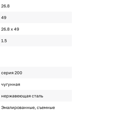
26.8
49
26.8 х 49
1.5
серия 200
чугунная
нержавеющая сталь
Эмалированные, съемные