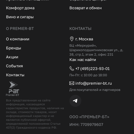
Комфорт дома
Возврат и обмен
Вино и сигары
О PREMIER-BT
КОНТАКТЫ
О компании
г. Москва
БЦ «Меркурий»,
Бренды
Шарикоподшипниковская ул., д.
38, стр.1, этаж 2, офис 231
Акции
Как нас найти
События
+7 (495)223-93-01
Контакты
Пн-Пт: с 10:00 до 18:00
info@premier-bt.ru
Для покупателей и партнеров
Вся представленная на сайте
информация, касающаяся
характеристик продуктов, наличия на
складе, стоимости товаров, носит
информационный характер и не
ООО «ПРЕМЬЕР-БТ»
является публичной офертой,
определяемой положениями Статьи
ИНН: 7709979607
437(2) Гражданского кодекcа РФ.