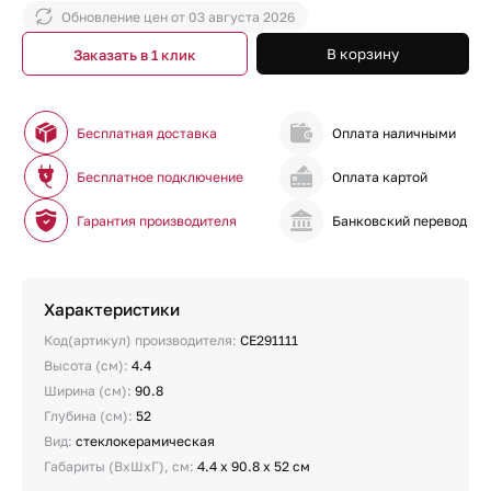
Обновление цен от
03 августа 2026
В корзину
Заказать в 1 клик
Бесплатная доставка
Оплата наличными
Бесплатное подключение
Оплата картой
Гарантия производителя
Банковский перевод
Характеристики
Код(артикул) производителя:
CE291111
Высота (см):
4.4
Ширина (см):
90.8
Глубина (см):
52
Вид:
стеклокерамическая
Габариты (ВхШхГ), см:
4.4 х 90.8 х 52 см