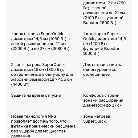
диаметром 12 см (750
Вт), с зоной
расширения до 21 см
(2100 Вт с функцией
Booster 2600 Вт)
1 зона нагрева SuperQuick
1 конфорка Super-
диаметром 14,5 см (1050 Вт) с
Quick диаметром 14,5
зоной расширения до 21 см
см (1200 Вт с
(2200 Вт) и до 27 см (3080 Вт)
функцией Booster
1600 Вт)
2 зоны нагрева SuperQuick
Для встраивания на
диаметром 18 см (1800 Вт),
одном уровне со
объединяемые в одну зону для
столешницей
жаровни размером 18 × 41,5 см
(4400 Вт)
Защита на время отпуска
Конфорка с тремя
зонами расширения
диаметром до 27 см
Новая технология NRS
зоны нагрева
позволяет достичь того, что
SuperQuick
вытяжка практически бесшумна
без ущерба для мощности и
давления