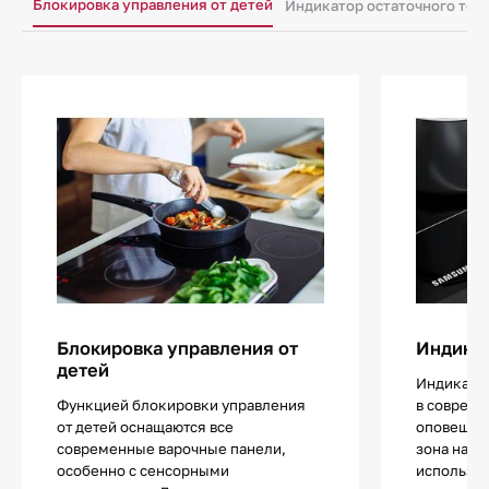
Блокировка управления от детей
Индикатор остаточного теп
Блокировка управления от
Индикат
детей
Индикатор
Функцией блокировки управления
в совреме
от детей оснащаются все
оповещает
современные варочные панели,
зона нагр
особенно с сенсорными
использов