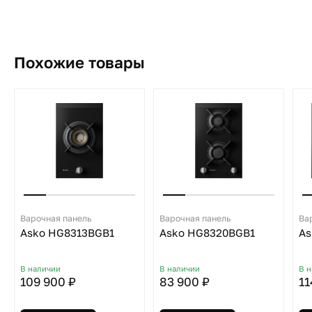
Похожие товары
Варочная панель
Варочная панель
Ва
Asko HG8313BGB1
Asko HG8320BGB1
As
В наличии
В наличии
В 
109 900 ₽
83 900 ₽
11