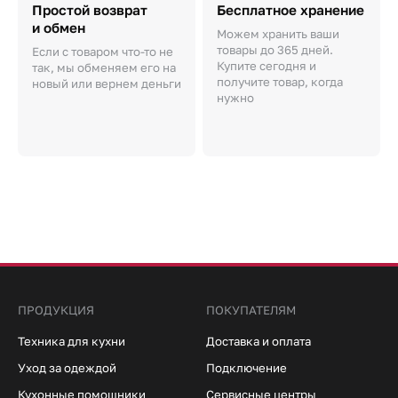
Простой возврат
Бесплатное хранение
и обмен
Можем хранить ваши
товары до 365 дней.
Если с товаром что-то не
Купите сегодня и
так, мы обменяем его на
получите товар, когда
новый или вернем деньги
нужно
ПРОДУКЦИЯ
ПОКУПАТЕЛЯМ
Техника для кухни
Доставка и оплата
Уход за одеждой
Подключение
Кухонные помощники
Сервисные центры