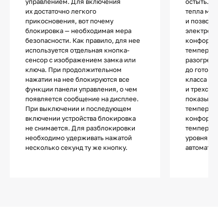
управлением. Для включения
остыть. И
их достаточно легкого
тепла мин
прикосновения, вот почему
и позволя
блокировка — необходимая мера
электроэн
безопасности. Как правило, для нее
конфорки
используется отдельная кнопка-
температу
сенсор с изображением замка или
разогрева
ключа. При продолжительном
до готовн
нажатии на нее блокируются все
класса ис
функции панели управления, о чем
и трехсту
появляется сообщение на дисплее.
показыва
При выключении и последующем
температу
включении устройства блокировка
конфорки 
не снимается. Для разблокировки
температу
необходимо удерживать нажатой
уровня, и
несколько секунд ту же кнопку.
автоматич