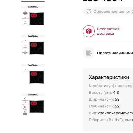
Обновление цен от
Бесплатная
доставка
Оплата наличным
Характеристики
Код(артикул) произво
Высота (см):
4.3
Ширина (см):
59
Глубина (см):
52
Вид:
стеклокерамичес
Габариты (ВхШхГ), см: