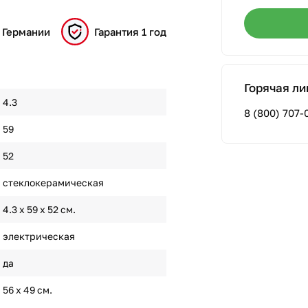
 Германии
Гарантия 1 год
Горячая ли
4.3
8 (800) 707-
59
52
стеклокерамическая
4.3 х 59 х 52 см.
электрическая
да
56 х 49 см.