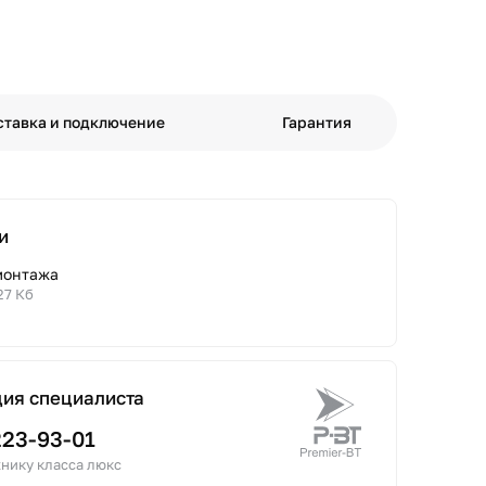
ставка и подключение
Гарантия
и
монтажа
27 Кб
ция специалиста
223-93-01
нику класса люкс