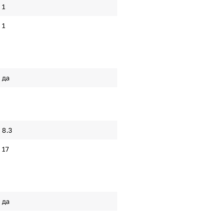
1
1
да
8.3
17
да