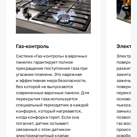
Газ-контроль
Электр
Система «Газ-контроль» в варочных
Электропо
панелях гарантирует полное
поверхнос
прекращение поступления газа при
разжигани
угасании пламени. Это надежная
зажигалок
и эффективная мера безопасности,
зажечь од
без которой не выпускаются
повернув 
современные варочные панели. Для
переключа
перекрытия газа используется
основой 
специальный термодатчик в каждой
пьезоэле
конфорке, который нагревается,
замыкани
когда конфорка горит. Если она
позволяют
погаснет, датчик остывает:
газ воспл
связанный с этом датчиком
происходи
электромагнитный клапан
освободит