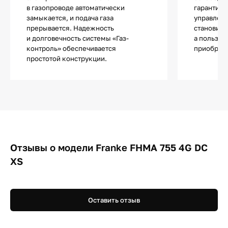
в газопроводе автоматически
гарантиру
замыкается, и подача газа
управлени
прерывается. Надежность
становитс
и долговечность системы «Газ-
а пользов
контроль» обеспечивается
приобрета
простотой конструкции.
Отзывы о модели Franke FHMA 755 4G DC
XS
Оставить отзыв