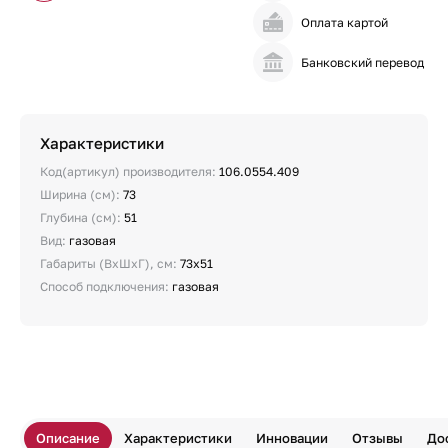
Оплата картой
Банковский перевод
Характеристики
Код(артикул) производителя:
106.0554.409
Ширина (см):
73
Глубина (см):
51
Вид:
газовая
Габариты (ВхШхГ), см:
73х51
Способ подключения:
газовая
Описание
Характеристики
Инновации
Отзывы
До