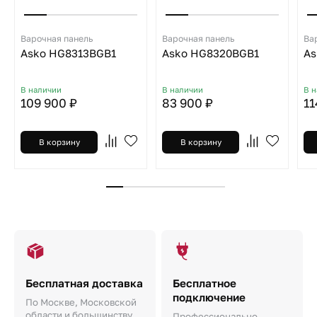
Варочная панель
Варочная панель
Ва
Asko HG8313BGB1
Asko HG8320BGB1
As
В наличии
В наличии
В 
109 900 ₽
83 900 ₽
11
В корзину
В корзину
Бесплатная доставка
Бесплатное
подключение
По Москве, Московской
области и большинству
Профессионально