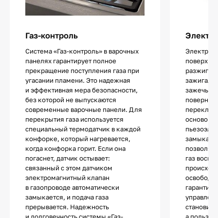
Газ-контроль
Электр
Система «Газ-контроль» в варочных
Электропо
панелях гарантирует полное
поверхнос
прекращение поступления газа при
разжигани
угасании пламени. Это надежная
зажигалок
и эффективная мера безопасности,
зажечь од
без которой не выпускаются
повернув 
современные варочные панели. Для
переключа
перекрытия газа используется
основой 
специальный термодатчик в каждой
пьезоэле
конфорке, который нагревается,
замыкани
когда конфорка горит. Если она
позволяют
погаснет, датчик остывает:
газ воспл
связанный с этом датчиком
происходи
электромагнитный клапан
освободит
в газопроводе автоматически
гарантиру
замыкается, и подача газа
управлени
прерывается. Надежность
становитс
и долговечность системы «Газ-
а пользов