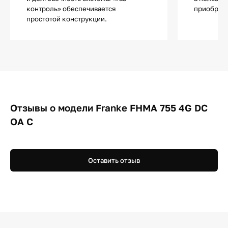
контроль» обеспечивается
приобрета
простотой конструкции.
Отзывы о модели Franke FHMA 755 4G DC
OA C
Оставить отзыв