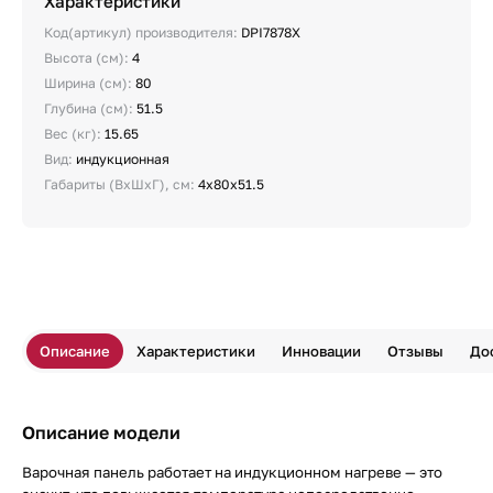
Характеристики
Код(артикул) производителя:
DPI7878X
Высота (см):
4
Ширина (см):
80
Глубина (см):
51.5
Вес (кг):
15.65
Вид:
индукционная
Габариты (ВхШхГ), см:
4х80х51.5
Описание
Характеристики
Инновации
Отзывы
До
Описание модели
Варочная панель работает на индукционном нагреве — это