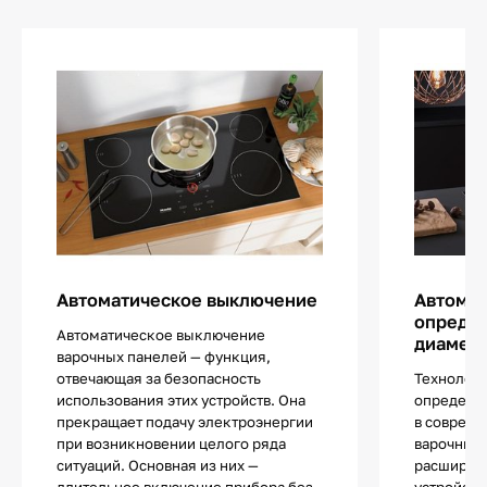
Автоматическое выключение
Автома
определ
Автоматическое выключение
диаметр
варочных панелей — функция,
отвечающая за безопасность
Технологи
использования этих устройств. Она
определе
прекращает подачу электроэнергии
в соврем
при возникновении целого ряда
варочных 
ситуаций. Основная из них —
расширяе
длительное включение прибора без
устройств