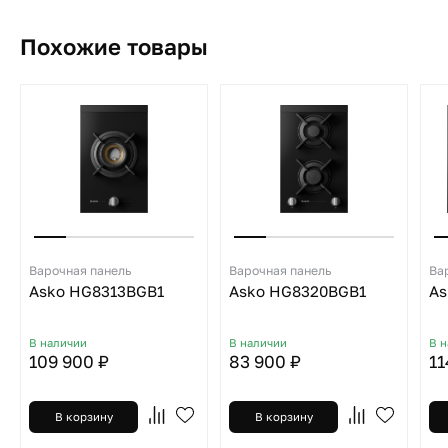
Похожие товары
Варочная панель
Варочная панель
Ва
Asko HG8313BGB1
Asko HG8320BGB1
As
В наличии
В наличии
В 
109 900 ₽
83 900 ₽
11
В корзину
В корзину