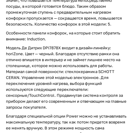
значит, что повышается температура непосредственно
посуды, в которой готовится блюдо. Таким образом
промежуточная ступень с предварительным нагревом
конфорки пропускается — сокращается время, повышается
безопасность. Количество конфорок в этой модели: 5.
Особенности панели конфорок, на которые стоит обратить
внимание: Induction.
Модель Де Дитрих DPI7878X входит в дизайн-линейку:
horiZone. Цвет — черный. Благодаря отсутствию рамки она
отлично впишется в интерьер и не займет лишнее место на
столешнице, которое можно использовать для работы.
Материал самой поверхности: стеклокерамика SCHOTT
CERAN. Управление этой моделью электронное. Для
переключения уровней нагрева, выбора функций
используются следующие переключатели:
сенсорные/TouchControl. Продвинутая система контроля за
прибором делают его современным и отвечающим на главные
запросы покупателя.
Благодаря специальной опции Power можно не устанавливать
максимальную температуру, так как потом придется вовремя
ее менять вручную. В этом режиме мощность сама