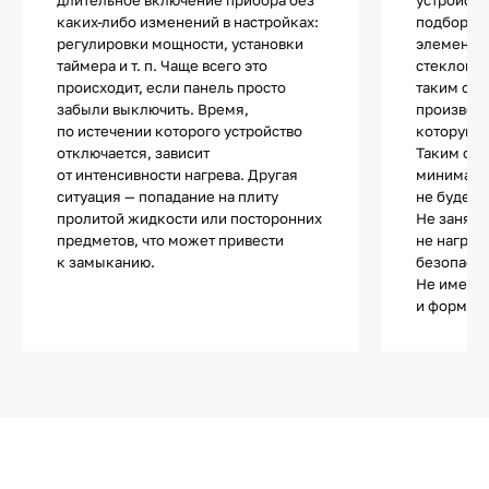
каких-либо изменений в настройках:
подбор по
регулировки мощности, установки
элементы 
таймера и т. п. Чаще всего это
стеклоке
происходит, если панель просто
таким обр
забыли выключить. Время,
производи
по истечении которого устройство
которую з
отключается, зависит
Таким обр
от интенсивности нагрева. Другая
минималь
ситуация — попадание на плиту
не будет 
пролитой жидкости или посторонних
Не занята
предметов, что может привести
не нагрев
к замыканию.
безопасно
Не имеет 
и форма п