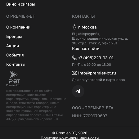
Вино и сигары
О PREMIER-BT
КОНТАКТЫ
О компании
г. Москва
БЦ «Меркурий»,
Бренды
Шарикоподшипниковская ул., д.
38, стр.1, этаж 2, офис 231
Акции
Как нас найти
События
+7 (495)223-93-01
Контакты
Пн-Пт: с 10:00 до 18:00
info@premier-bt.ru
Для покупателей и партнеров
Вся представленная на сайте
информация, касающаяся
характеристик продуктов, наличия на
складе, стоимости товаров, носит
информационный характер и не
ООО «ПРЕМЬЕР-БТ»
является публичной офертой,
определяемой положениями Статьи
ИНН: 7709979607
437(2) Гражданского кодекcа РФ.
© Premier-BT, 2026
Политика конфиденциальности