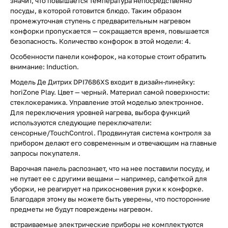
значит, что повышается температура непосредственно
посуды, в которой готовится блюдо. Таким образом
промежуточная ступень с предварительным нагревом
конфорки пропускается — сокращается время, повышается
безопасность. Количество конфорок в этой модели: 4.
Особенности панели конфорок, на которые стоит обратить
внимание: Induction.
Модель Де Дитрих DPI7686XS входит в дизайн-линейку:
horiZone Play. Цвет — черный. Материал самой поверхности:
стеклокерамика. Управление этой моделью электронное.
Для переключения уровней нагрева, выбора функций
используются следующие переключатели:
сенсорные/TouchControl. Продвинутая система контроля за
прибором делают его современным и отвечающим на главные
запросы покупателя.
Варочная панель распознает, что на нее поставили посуду, и
не путает ее с другими вещами — например, салфеткой для
уборки, не реагирует на прикосновения руки к конфорке.
Благодаря этому вы можете быть уверены, что посторонние
предметы не будут повреждены нагревом.
встраиваемые электрические приборы не комплектуются