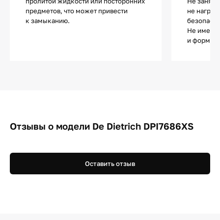
пролитой жидкости или посторонних
Не занята
предметов, что может привести
не нагрев
к замыканию.
безопасно
Не имеет 
и форма п
Отзывы о модели De Dietrich DPI7686XS
Оставить отзыв