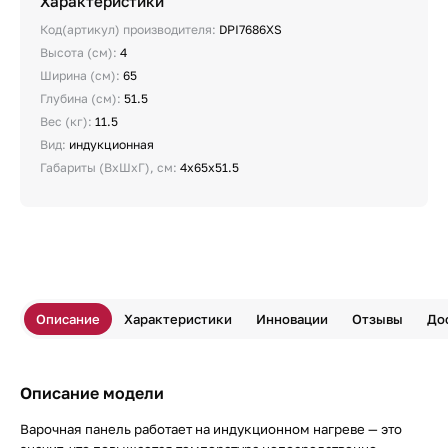
Характеристики
Код(артикул) производителя:
DPI7686XS
Высота (см):
4
Ширина (см):
65
Глубина (см):
51.5
Вес (кг):
11.5
Вид:
индукционная
Габариты (ВхШхГ), см:
4х65х51.5
Описание
Характеристики
Инновации
Отзывы
До
Описание модели
Варочная панель работает на индукционном нагреве — это