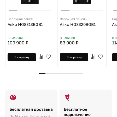
Варочная панель
Варочная панель
Ва
Asko HG8313BGB1
Asko HG8320BGB1
As
В наличии
В наличии
В 
109 900 ₽
83 900 ₽
11
В корзину
В корзину
Бесплатная доставка
Бесплатное
подключение
По Москве, Московской