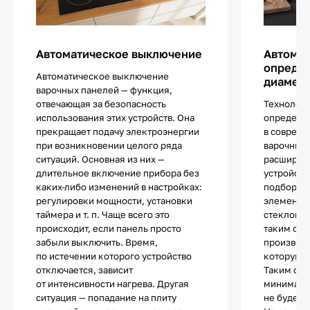
Автоматическое выключение
Автома
определ
Автоматическое выключение
диаметр
варочных панелей — функция,
отвечающая за безопасность
Технологи
использования этих устройств. Она
определе
прекращает подачу электроэнергии
в соврем
при возникновении целого ряда
варочных 
ситуаций. Основная из них —
расширяе
длительное включение прибора без
устройств
каких-либо изменений в настройках:
подбор по
регулировки мощности, установки
элементы 
таймера и т. п. Чаще всего это
стеклоке
происходит, если панель просто
таким обр
забыли выключить. Время,
производи
по истечении которого устройство
которую з
отключается, зависит
Таким обр
от интенсивности нагрева. Другая
минималь
ситуация — попадание на плиту
не будет 