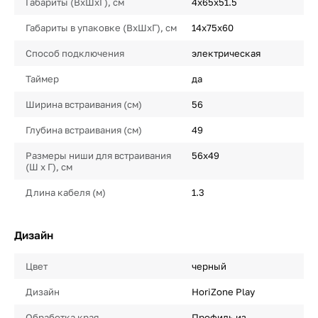
Габариты (ВхШхГ), см
4х65х51.5
Габариты в упаковке (ВхШхГ), см
14х75х60
Способ подключения
электрическая
Таймер
да
Ширина встраивания (см)
56
Глубина встраивания (см)
49
Размеры ниши для встраивания
56х49
(Ш х Г), см
Длина кабеля (м)
1.3
Дизайн
Цвет
черный
Дизайн
HoriZone Play
Обработка края
Профиль из