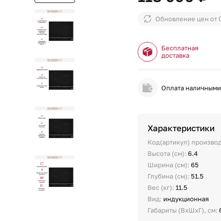
Обновление цен от
Бесплатная
доставка
Оплата наличным
Характеристики
Код(артикул) произво
Высота (см):
6.4
Ширина (см):
65
Глубина (см):
51.5
Вес (кг):
11.5
Вид:
индукционная
Габариты (ВхШхГ), см: