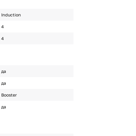
Induction
4
4
да
да
Booster
да