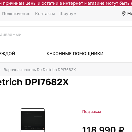
 причинам цены и остатки в интернет магазине могут быть
М
Подключение
Контакты
Шоурум
ДЕЖДОЙ
КУХОННЫЕ ПОМОЩНИКИ
Варочная панель De Dietrich DPI7682X
etrich DPI7682X
Под заказ
118 990 ₽