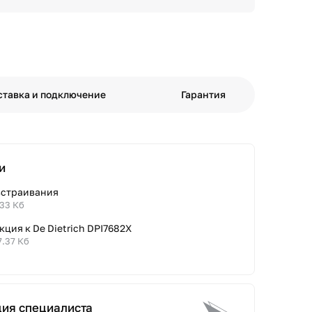
ставка и подключение
Гарантия
и
встраивания
.33 Кб
ция к De Dietrich DPI7682X
7.37 Кб
ция специалиста