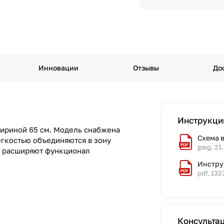
Инновации
Отзывы
До
Инструкци
 шириной 65 см. Модель снабжена
Схема 
егкостью объединяются в зону
jpeg, 21
ия расширяют функционал
Инструк
pdf, 132
Консульта