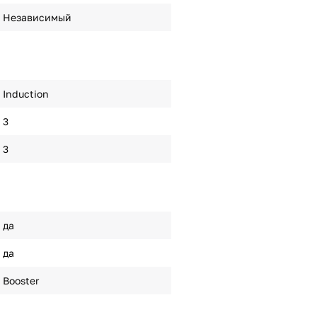
Независимый
Induction
3
3
да
да
Booster