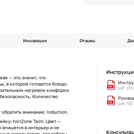
Инновации
Отзывы
До
Инструкци
ве — это значит, что
Инструк
, в которой готовится блюдо.
pdf, 132
арительным нагревом конфорки
безопасность. Количество
Руково
pdf, 712
обратить внимание: Induction.
йку: horiZone Tech. Цвет —
 впишется в интерьер и не
Консульта
ожно использовать для работы.