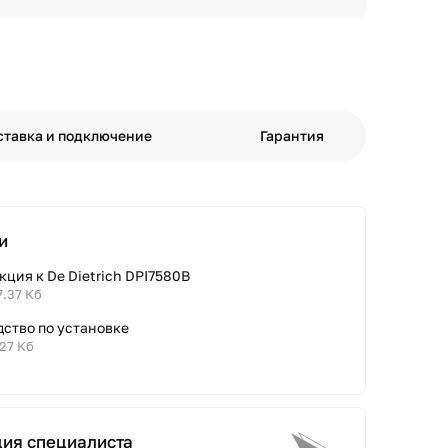
ставка и подключение
Гарантия
и
ция к De Dietrich DPI7580B
7.37 Кб
дство по установке
.27 Кб
ция специалиста