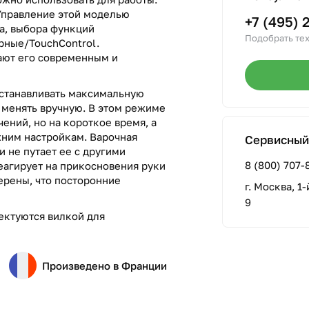
Управление этой моделью
+7 (495) 
а, выбора функций
Подобрать тех
рные/TouchControl.
ают его современным и
устанавливать максимальную
е менять вручную. В этом режиме
ений, но на короткое время, а
жним настройкам. Варочная
Сервисный
и не путает ее с другими
8 (800) 707-
еагирует на прикосновения руки
ерены, что посторонние
г. Москва, 1
9
ектуются вилкой для
Произведено в Франции