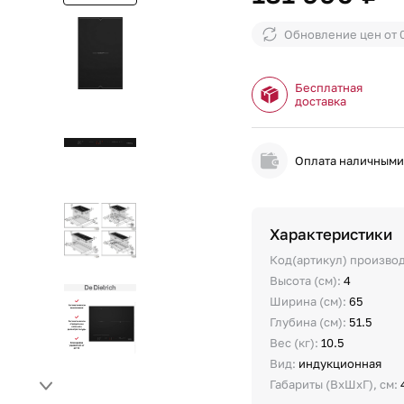
Обновление цен от
Бесплатная
доставка
Оплата наличным
Характеристики
Код(артикул) произво
Высота (см):
4
Ширина (см):
65
Глубина (см):
51.5
Вес (кг):
10.5
Вид:
индукционная
Габариты (ВхШхГ), см: