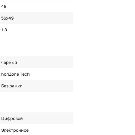
49
56х49
1.3
черный
horiZone Tech
Без рамки
Цифровой
Электронное