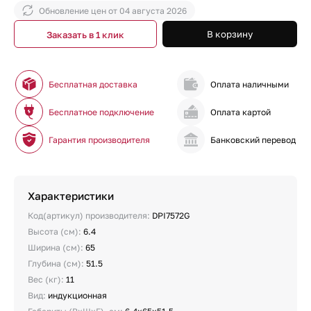
Обновление цен от
04 августа 2026
В корзину
Заказать в 1 клик
Бесплатная доставка
Оплата наличными
Бесплатное подключение
Оплата картой
Гарантия производителя
Банковский перевод
Характеристики
Код(артикул) производителя:
DPI7572G
Высота (см):
6.4
Ширина (см):
65
Глубина (см):
51.5
Вес (кг):
11
Вид:
индукционная