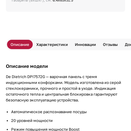
Габариты (ВхШхГ), см:
6.4x65x51.5
Описание
Характеристики
Инновации
Отзывы
До
Описание модели
De Dietrich DPI7572G — варочная панель с тремя
индукционными конфорками. Модель изготовлена из серой
стеклокерамики, прочного и простой в уходе. Индикация
остаточного тепла и центральная блокировка гарантируют
безопасную эксплуатацию устройства.
Автоматическое распознавание посуды
20 уровней мощности
Режим повышения мощности Boost