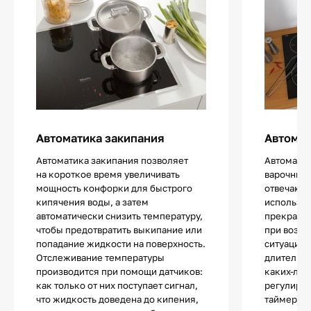
Автоматика закипания
Автома
Автоматика закипания позволяет
Автомати
на короткое время увеличивать
варочных 
мощность конфорки для быстрого
отвечающа
кипячения воды, а затем
использов
автоматически снизить температуру,
прекращае
чтобы предотвратить выкипание или
при возни
попадание жидкости на поверхность.
ситуаций.
Отслеживание температуры
длительно
производится при помощи датчиков:
каких-либ
как только от них поступает сигнал,
регулиров
что жидкость доведена до кипения,
таймера и 