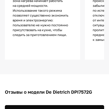
зона нагрева начинает работать
происходи
на средней мощности.
забыли вы
Использование такого режима
по истече
позволяет существенно экономить
отключает
время и электроэнергию:
от интенс
пользователю не нужно постоянно
ситуация 
присутствовать на кухне, чтобы
пролитой 
следить за приготовлением пищи.
предметов
к замыка
Отзывы о модели De Dietrich DPI7572G