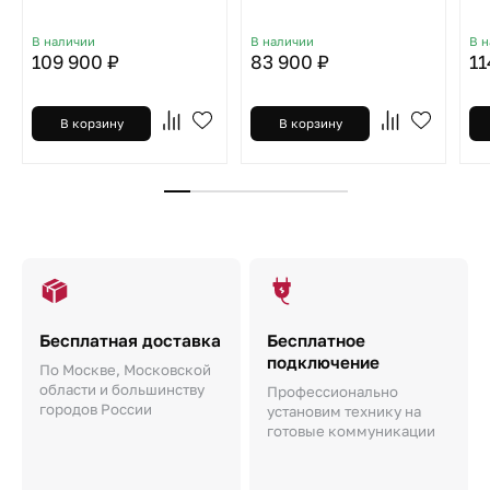
В наличии
В наличии
В 
109 900 ₽
83 900 ₽
11
В корзину
В корзину
Бесплатная доставка
Бесплатное
подключение
По Москве, Московской
области и большинству
Профессионально
городов России
установим технику на
готовые коммуникации