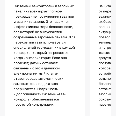
Система «Газ-контроль» в варочных
Защита ва
панелях гарантирует полное
от перегр
прекращение поступления газа при
важных с
угасании пламени. Это надежная
их безопа
и эффективная мера безопасности,
возникно
без которой не выпускаются
ситуации 
современные варочные панели. Для
позволяю
перекрытия газа используется
температу
специальный термодатчик в каждой
и нагрева
конфорке, который нагревается,
только те
когда конфорка горит. Если она
допустимы
погаснет, датчик остывает:
поступает
связанный с этом датчиком
которая п
электромагнитный клапан
устройств
в газопроводе автоматически
остынет и
замыкается, и подача газа
безопасно
прерывается. Надежность
автоматич
и долговечность системы «Газ-
в большин
контроль» обеспечивается
сохранен
простотой конструкции.
параметры