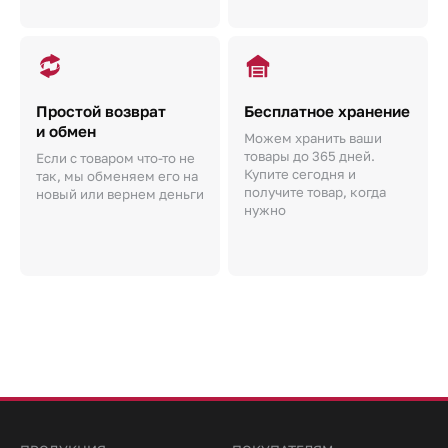
Простой возврат
Бесплатное хранение
и обмен
Можем хранить ваши
товары до 365 дней.
Если с товаром что-то не
Купите сегодня и
так, мы обменяем его на
получите товар, когда
новый или вернем деньги
нужно