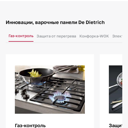
Инновации, варочные панели De Dietrich
Газ-контроль
Защита от перегрева
Конфорка-WOK
Электр
Газ-контроль
Защита 