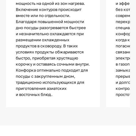
мощность на одной из зон нагрева.
и эффекти
Включение контуров происходит
без котор
вместе или по отдельности.
современ
Благодаря повышенной мощности
перекрыти
дно посуды разогревается быстрее
специальн
и незначительно охлаждается при
конфорке,
размещении охлажденных
когда кон
продуктов в сковороду. В таких
погаснет,
условиях продукты обжариваются
связанный
быстро, приобретая хрустящую
электром
корочку и оставаясь сочными внутри.
в газопро
Конфорка оптимально подходит для
замыкаетс
посуды с закругленным дном,
прерывае
традиционно использующихся для
и долгове
приготовления азиатских
контроль»
и восточных блюд.
простотой