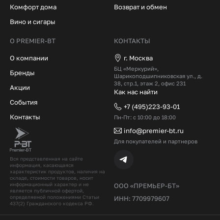
Комфорт дома
Возврат и обмен
Вино и сигары
О PREMIER-BT
КОНТАКТЫ
О компании
г. Москва
БЦ «Меркурий»,
Бренды
Шарикоподшипниковская ул., д.
38, стр.1, этаж 2, офис 231
Акции
Как нас найти
События
+7 (495)223-93-01
Контакты
Пн-Пт: с 10:00 до 18:00
info@premier-bt.ru
Для покупателей и партнеров
Вся представленная на сайте
информация, касающаяся
характеристик продуктов, наличия на
складе, стоимости товаров, носит
информационный характер и не
ООО «ПРЕМЬЕР-БТ»
является публичной офертой,
определяемой положениями Статьи
ИНН: 7709979607
437(2) Гражданского кодекcа РФ.