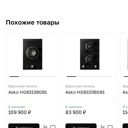
Похожие товары
Варочная панель
Варочная панель
Ва
Asko HG8313BGB1
Asko HG8320BGB1
As
В наличии
В наличии
В 
109 900 ₽
83 900 ₽
11
В корзину
В корзину