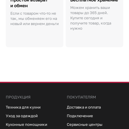
и обмен
Можем хранить ваши
товары до 365 дней.
Если с товаром что-то не
Купите сегодня и
так, мы обменяем его на
получите товар, когда
новый или вернем деньги
нужно
ПРОДУКЦИЯ
ПОКУПАТЕЛЯМ
Техника для кухни
Доставка и оплата
Уход за одеждой
Подключение
Кухонные помощники
Сервисные центры