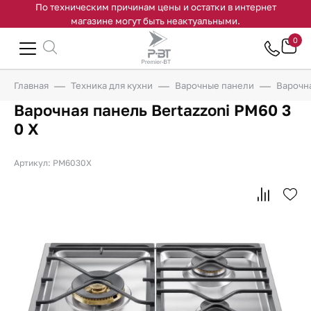
По техническим причинам цены и остатки в интернет
магазине могут быть неактуальными.
0
Главная
Техника для кухни
Варочные панели
Варочна
Варочная панель Bertazzoni PM60 3
0 X
Артикул: PM6030X