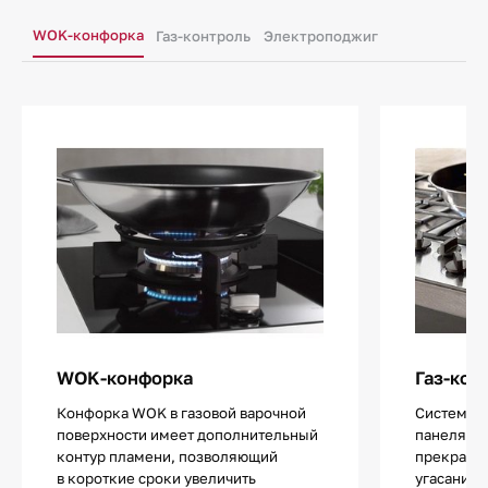
WOK-конфорка
Газ-контроль
Электроподжиг
WOK-конфорка
Газ-кон
Конфорка WOK в газовой варочной
Система «
поверхности имеет дополнительный
панелях г
контур пламени, позволяющий
прекращен
в короткие сроки увеличить
угасании 