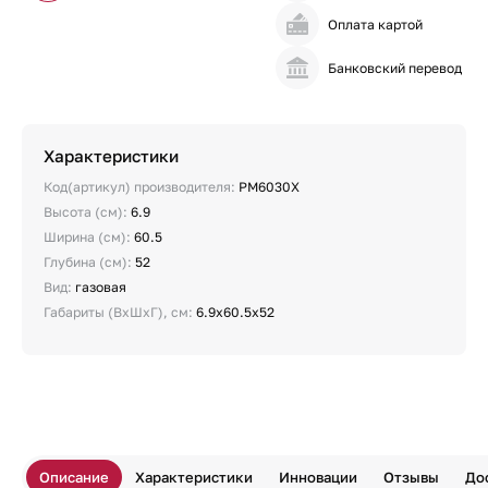
Оплата картой
Банковский перевод
Характеристики
Код(артикул) производителя:
PM6030X
Высота (см):
6.9
Ширина (см):
60.5
Глубина (см):
52
Вид:
газовая
Габариты (ВхШхГ), см:
6.9x60.5x52
Описание
Характеристики
Инновации
Отзывы
До