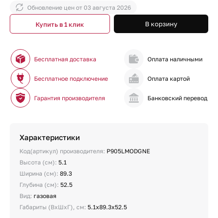
Обновление цен от
03 августа 2026
В корзину
Купить в 1 клик
Бесплатная доставка
Оплата наличными
Бесплатное подключение
Оплата картой
Гарантия производителя
Банковский перевод
Характеристики
Код(артикул) производителя:
P905LMODGNE
Высота (см):
5.1
Ширина (см):
89.3
Глубина (см):
52.5
Вид:
газовая
Габариты (ВхШхГ), см:
5.1х89.3х52.5