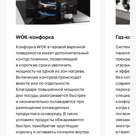
WOK-конфорка
Газ-кон
Конфорка WOK в газовой варочной
Система «
поверхности имеет дополнительный
панелях г
контур пламени, позволяющий
прекращен
в короткие сроки увеличить
угасании 
мощность на одной из зон нагрева.
и эффекти
Включение контуров происходит
без котор
вместе или по отдельности.
современ
Благодаря повышенной мощности
перекрыти
дно посуды разогревается быстрее
специальн
и незначительно охлаждается при
конфорке,
размещении охлажденных
когда кон
продуктов в сковороду. В таких
погаснет,
условиях продукты обжариваются
связанный
быстро, приобретая хрустящую
электром
корочку и оставаясь сочными внутри.
в газопро