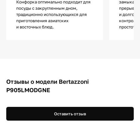
Конфорка оптимально подходит для
замыкаетс
посуды с закругленным дном,
прерывае
традиционно использующихся для
и долгове
приготовления азиатских
контроль»
и восточных блюд.
простотой
Отзывы о модели Bertazzoni
P905LMODGNE
Оставить отзыв