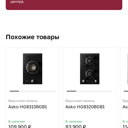
центра.
Похожие товары
Варочная панель
Варочная панель
Ва
Asko HG8313BGB1
Asko HG8320BGB1
As
В наличии
В наличии
В 
109 900 ₽
83 900 ₽
11