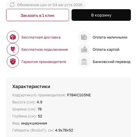
Обновление цен от
04 августа 2026
В корзину
Заказать в 1 клик
Бесплатная доставка
Оплата наличными
Бесплатное подключение
Оплата картой
Гарантия производителя
Банковский перевод
Характеристики
Код(артикул) производителя:
P784IC1G5NE
Высота (см):
4.9
Ширина (см):
78
Глубина (см):
52
Вид:
индукционная
Габариты (ВхШхГ), см:
4.9х78х52