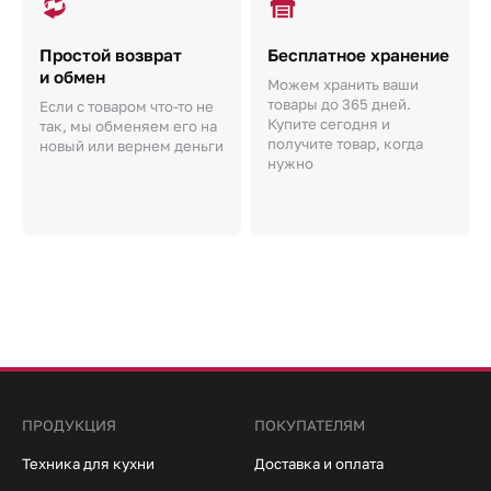
Простой возврат
Бесплатное хранение
и обмен
Можем хранить ваши
товары до 365 дней.
Если с товаром что-то не
Купите сегодня и
так, мы обменяем его на
получите товар, когда
новый или вернем деньги
нужно
ПРОДУКЦИЯ
ПОКУПАТЕЛЯМ
Техника для кухни
Доставка и оплата