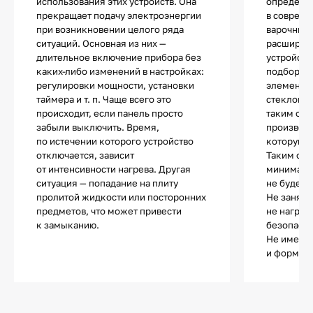
использования этих устройств. Она
определе
прекращает подачу электроэнергии
в соврем
при возникновении целого ряда
варочных 
ситуаций. Основная из них —
расширяе
длительное включение прибора без
устройств
каких-либо изменений в настройках:
подбор по
регулировки мощности, установки
элементы 
таймера и т. п. Чаще всего это
стеклоке
происходит, если панель просто
таким обр
забыли выключить. Время,
производи
по истечении которого устройство
которую з
отключается, зависит
Таким обр
от интенсивности нагрева. Другая
минималь
ситуация — попадание на плиту
не будет 
пролитой жидкости или посторонних
Не занята
предметов, что может привести
не нагрев
к замыканию.
безопасно
Не имеет 
и форма п