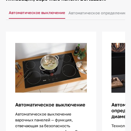
Автоматическое выключение
Автоматическое определение н
Автоматическое выключение
Автома
определ
Автоматическое выключение
диаметр
варочных панелей — функция,
отвечающая за безопасность
Технологи