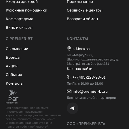
Уход за одеждой
Подключение
Кухонные помощники
Сервисные центры
Комфорт дома
Возврат и обмен
Вино и сигары
О PREMIER-BT
КОНТАКТЫ
О компании
г. Москва
БЦ «Меркурий»,
Бренды
Шарикоподшипниковская ул., д.
38, стр.1, этаж 2, офис 231
Акции
Как нас найти
События
+7 (495)223-93-01
Контакты
Пн-Пт: с 10:00 до 18:00
info@premier-bt.ru
Для покупателей и партнеров
Вся представленная на сайте
информация, касающаяся
характеристик продуктов, наличия на
складе, стоимости товаров, носит
информационный характер и не
ООО «ПРЕМЬЕР-БТ»
является публичной офертой,