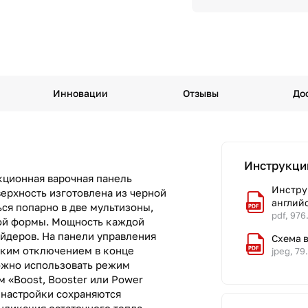
Инновации
Отзывы
До
Инструкци
кционная варочная панель
Инстру
верхность изготовлена из черной
англий
ся попарно в две мультизоны,
pdf, 976
ной формы. Мощность каждой
айдеров. На панели управления
Схема 
ским отключением в конце
jpeg, 79
ожно использовать режим
 «Boost, Booster или Power
е настройки сохраняются