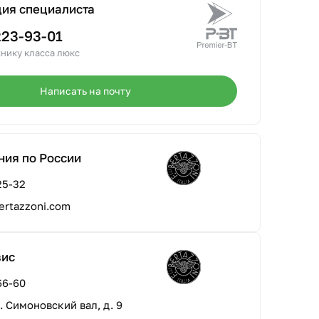
ция специалиста
223-93-01
нику класса люкс
Написать на почту
ния по России
25-32
ertazzoni.com
вис
66-60
л. Симоновский вал, д. 9