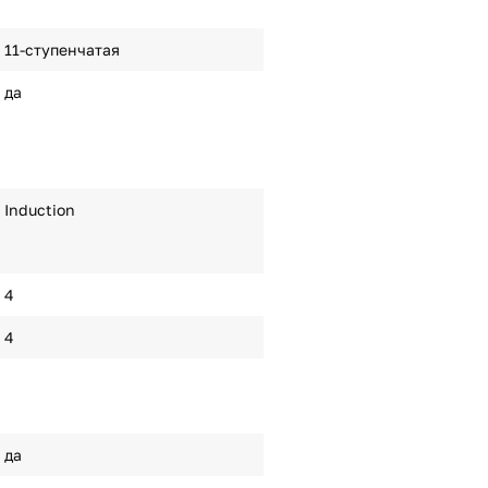
11-ступенчатая
да
Induction
4
4
да