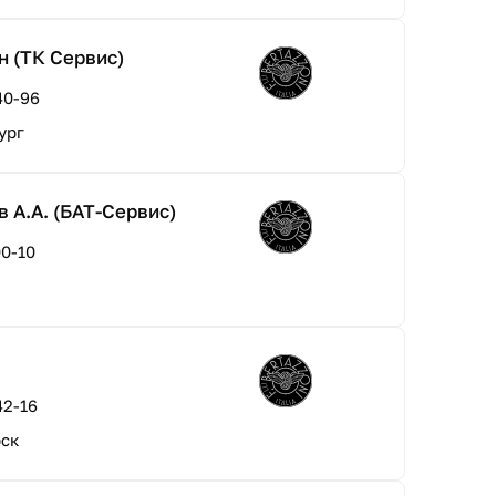
н (ТК Сервис)
40-96
ург
 А.А. (БАТ-Сервис)
00-10
42-16
рск