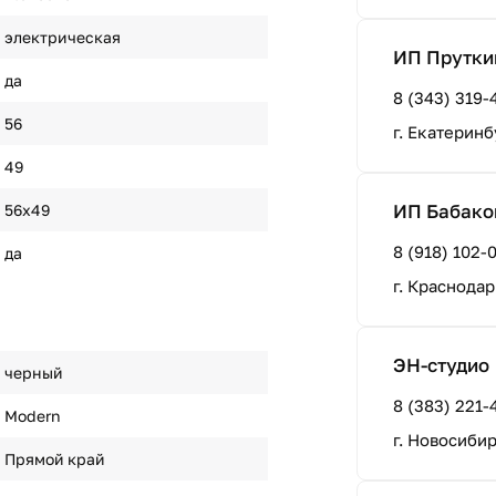
электрическая
ИП Прутки
да
8 (343) 319-
56
г. Екатеринб
49
ИП Бабаков
56х49
8 (918) 102-
да
г. Краснодар
ЭН-студио
черный
8 (383) 221-
Modern
г. Новосиби
Прямой край