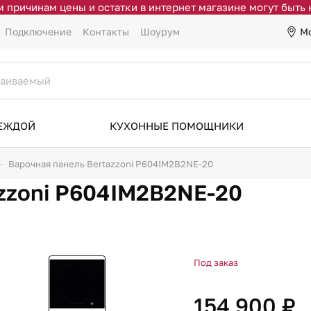
 причинам цены и остатки в интернет магазине могут быть
М
Подключение
Контакты
Шоурум
ДЕЖДОЙ
КУХОННЫЕ ПОМОЩНИКИ
Варочная панель Bertazzoni P604IM2B2NE-20
azzoni P604IM2B2NE-20
Под заказ
154 900 ₽