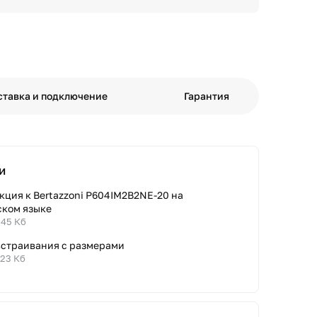
ставка и подключение
Гарантия
и
кция к Bertazzoni P604IM2B2NE-20 на
ском языке
.45 Кб
встраивания с размерами
.23 Кб