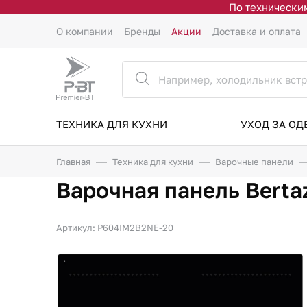
По техническим
О компании
Бренды
Акции
Доставка и оплата
ТЕХНИКА ДЛЯ КУХНИ
УХОД ЗА О
Главная
Техника для кухни
Варочные панели
Варочная панель Bert
Артикул: P604IM2B2NE-20