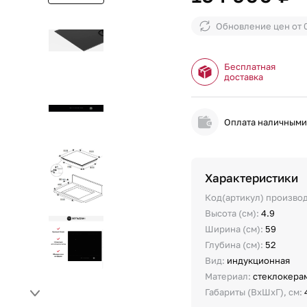
Обновление цен от
Бесплатная
доставка
Оплата наличным
Характеристики
Код(артикул) произво
Высота (см):
4.9
Ширина (см):
59
Глубина (см):
52
Вид:
индукционная
Материал:
стеклокера
Габариты (ВхШхГ), см: