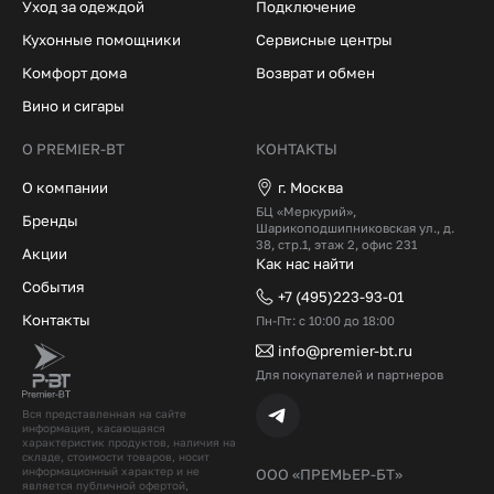
Уход за одеждой
Подключение
Кухонные помощники
Сервисные центры
Комфорт дома
Возврат и обмен
Вино и сигары
О PREMIER-BT
КОНТАКТЫ
О компании
г. Москва
БЦ «Меркурий»,
Бренды
Шарикоподшипниковская ул., д.
38, стр.1, этаж 2, офис 231
Акции
Как нас найти
События
+7 (495)223-93-01
Контакты
Пн-Пт: с 10:00 до 18:00
info@premier-bt.ru
Для покупателей и партнеров
Вся представленная на сайте
информация, касающаяся
характеристик продуктов, наличия на
складе, стоимости товаров, носит
информационный характер и не
ООО «ПРЕМЬЕР-БТ»
является публичной офертой,