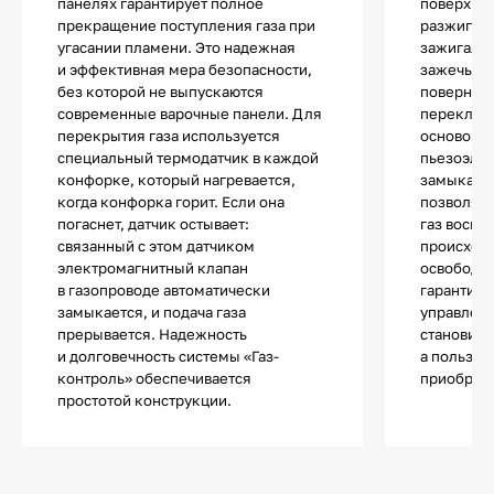
панелях гарантирует полное
поверхнос
прекращение поступления газа при
разжигани
угасании пламени. Это надежная
зажигалок
и эффективная мера безопасности,
зажечь од
без которой не выпускаются
повернув 
современные варочные панели. Для
переключа
перекрытия газа используется
основой 
специальный термодатчик в каждой
пьезоэле
конфорке, который нагревается,
замыкани
когда конфорка горит. Если она
позволяют
погаснет, датчик остывает:
газ воспл
связанный с этом датчиком
происходи
электромагнитный клапан
освободит
в газопроводе автоматически
гарантиру
замыкается, и подача газа
управлени
прерывается. Надежность
становитс
и долговечность системы «Газ-
а пользов
контроль» обеспечивается
приобрета
простотой конструкции.