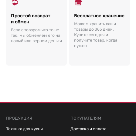
Простой возврат
Бесплатное хранение
и обмен
Можем хранить ваши
товары до 365 дней.
Если с товаром что-то не
Купите сегодня и
так, мы обменяем его на
получите товар, когда
новый или вернем деньги
нужно
ПРОДУКЦИЯ
ПОКУПАТЕЛЯМ
Техника для кухни
Доставка и оплата