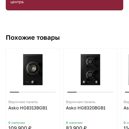
центра.
Похожие товары
Варочная панель
Варочная панель
Ва
Asko HG8313BGB1
Asko HG8320BGB1
As
В наличии
В наличии
В 
109 900 ₽
83 900 ₽
11