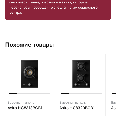
свяжитесь с менеджерами магазина, которые
перенаправят сообщение специалистам сервисного
центра.
Похожие товары
Варочная панель
Варочная панель
Ва
Asko HG8313BGB1
Asko HG8320BGB1
As