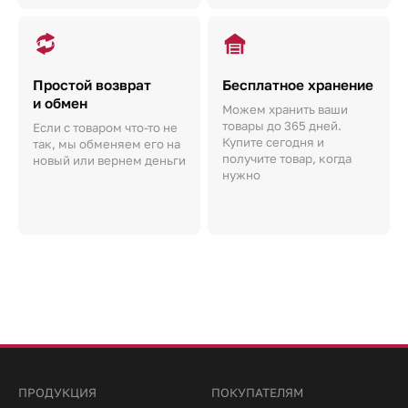
Простой возврат
Бесплатное хранение
и обмен
Можем хранить ваши
товары до 365 дней.
Если с товаром что-то не
Купите сегодня и
так, мы обменяем его на
получите товар, когда
новый или вернем деньги
нужно
ПРОДУКЦИЯ
ПОКУПАТЕЛЯМ