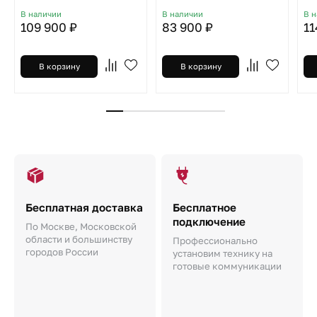
В наличии
В наличии
В 
109 900 ₽
83 900 ₽
11
В корзину
В корзину
Бесплатная доставка
Бесплатное
подключение
По Москве, Московской
области и большинству
Профессионально
городов России
установим технику на
готовые коммуникации