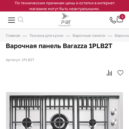
По техническим причинам цены и остатки в интернет
магазине могут быть неактуальными.
0
Главная
Техника для кухни
Варочные панели
Варочна
Варочная панель Barazza 1PLB2T
Артикул: 1PLB2T