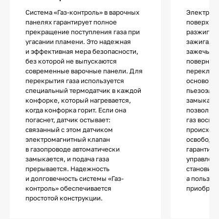
Система «Газ-контроль» в варочных
Электропо
панелях гарантирует полное
поверхнос
прекращение поступления газа при
разжигани
угасании пламени. Это надежная
зажигалок
и эффективная мера безопасности,
зажечь од
без которой не выпускаются
повернув 
современные варочные панели. Для
переключа
перекрытия газа используется
основой 
специальный термодатчик в каждой
пьезоэле
конфорке, который нагревается,
замыкани
когда конфорка горит. Если она
позволяют
погаснет, датчик остывает:
газ воспл
связанный с этом датчиком
происходи
электромагнитный клапан
освободит
в газопроводе автоматически
гарантиру
замыкается, и подача газа
управлени
прерывается. Надежность
становитс
и долговечность системы «Газ-
а пользов
контроль» обеспечивается
приобрета
простотой конструкции.