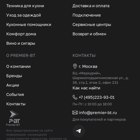
Техника для кухни
Доставка и оплата
Уход за одеждой
Подключение
Кухонные помощники
Сервисные центры
Комфорт дома
Возврат и обмен
Вино и сигары
О PREMIER-BT
КОНТАКТЫ
О компании
г. Москва
БЦ «Меркурий»,
Бренды
Шарикоподшипниковская ул., д.
38, стр.1, этаж 2, офис 231
Акции
Как нас найти
События
+7 (495)223-93-01
Контакты
Пн-Пт: с 10:00 до 18:00
info@premier-bt.ru
Для покупателей и партнеров
Вся представленная на сайте
информация, касающаяся
характеристик продуктов, наличия на