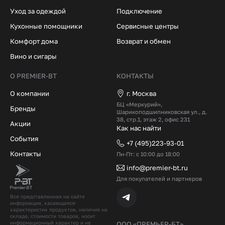
Уход за одеждой
Подключение
Кухонные помощники
Сервисные центры
Комфорт дома
Возврат и обмен
Вино и сигары
О PREMIER-BT
КОНТАКТЫ
О компании
г. Москва
БЦ «Меркурий»,
Бренды
Шарикоподшипниковская ул., д.
38, стр.1, этаж 2, офис 231
Акции
Как нас найти
События
+7 (495)223-93-01
Контакты
Пн-Пт: с 10:00 до 18:00
info@premier-bt.ru
Для покупателей и партнеров
Вся представленная на сайте
информация, касающаяся
характеристик продуктов, наличия на
складе, стоимости товаров, носит
информационный характер и не
ООО «ПРЕМЬЕР-БТ»