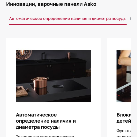
Инновации, варочные панели Asko
Автоматическое определение наличия и диаметра посуды
Бло
Автоматическое
Блокиро
определение наличия и
детей
диаметра посуды
Функцией
Технология автоматического
от детей 