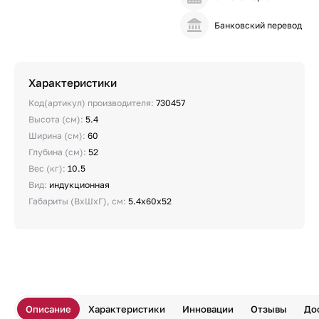
Банковский перевод
Характеристики
Код(артикул) производителя:
730457
Высота (см):
5.4
Ширина (см):
60
Глубина (см):
52
Вес (кг):
10.5
Вид:
индукционная
Габариты (ВхШхГ), см:
5.4х60х52
Описание
Характеристики
Инновации
Отзывы
До