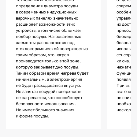
определения диаметра посуды
современ
в современных индукционных
особенно
варочных панелях значительно
управлен
расширяет возможности этих
их достат
устройств, в том числе облегчает
прикоснов
подбор посуды. Нагревательные
блокиров
элементы располагаются под
безопасно
стеклокерамической поверхностью
используе
таким образом, что нагрев
сенсор с 
производится только в той зоне,
ключа. П
которую закрывает дно посуды.
нажатии н
Таким образом время нагрева будет
функции п
минимальным, а электроэнергия
появляетс
не будет расходоваться впустую.
При выкл
Не занятая посудой поверхность
включении
не нагревается, что способствует
не снимае
безопасности использования.
необходи
Не имеет большого значения
несколько
и форма посуды.