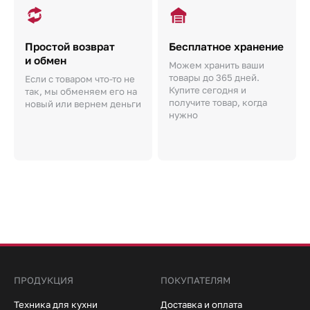
Простой возврат
Бесплатное хранение
и обмен
Можем хранить ваши
товары до 365 дней.
Если с товаром что-то не
Купите сегодня и
так, мы обменяем его на
получите товар, когда
новый или вернем деньги
нужно
ПРОДУКЦИЯ
ПОКУПАТЕЛЯМ
Техника для кухни
Доставка и оплата