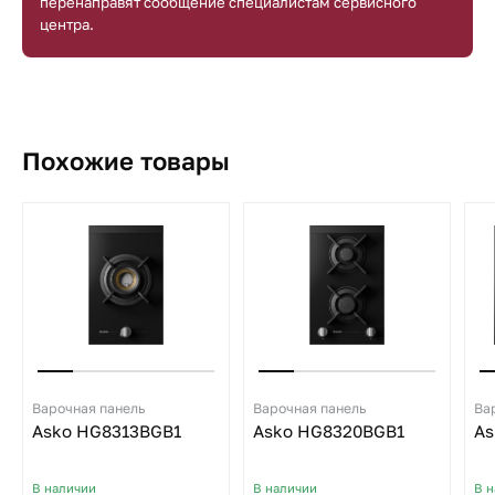
перенаправят сообщение специалистам сервисного
центра.
Похожие товары
Варочная панель
Варочная панель
Ва
Asko HG8313BGB1
Asko HG8320BGB1
As
В наличии
В наличии
В 