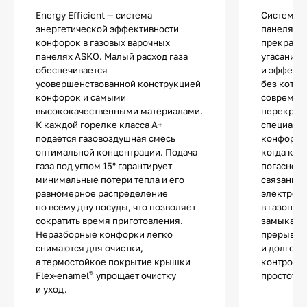
Energy Efficient — система
Система «
энергетической эффективности
панелях г
конфорок в газовых варочных
прекращен
панелях ASKO. Малый расход газа
угасании 
обеспечивается
и эффекти
усовершенствованной конструкцией
без котор
конфорок и самыми
современ
высококачественными материалами.
перекрыти
К каждой горелке класса А+
специальн
подается газовоздушная смесь
конфорке,
оптимальной концентрации. Подача
когда кон
газа под углом 15° гарантирует
погаснет,
минимальные потери тепла и его
связанный
равномерное распределение
электром
по всему дну посуды, что позволяет
в газопро
сократить время приготовления.
замыкаетс
Неразборные конфорки легко
прерывае
снимаются для очистки,
и долгове
а термостойкое покрытие крышки
контроль»
®
Flex-enamel
упрощает очистку
простотой
и уход.