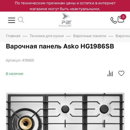
По техническим причинам цены и остатки в интернет
магазине могут быть неактуальными.
0
Главная
Техника для кухни
Варочные панели
Варочн
Варочная панель Asko HG1986SB
Артикул: 476665
В наличии