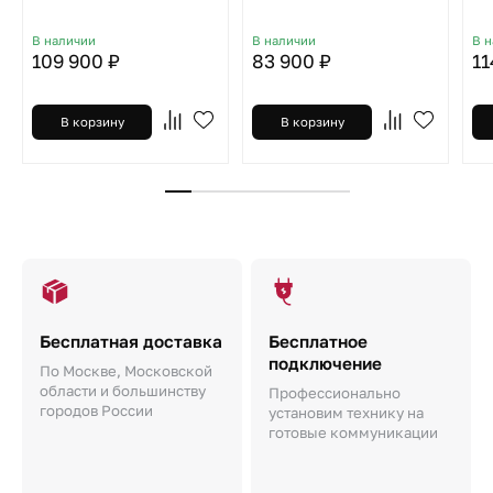
В наличии
В наличии
В 
109 900 ₽
83 900 ₽
11
В корзину
В корзину
Бесплатная доставка
Бесплатное
подключение
По Москве, Московской
области и большинству
Профессионально
городов России
установим технику на
готовые коммуникации