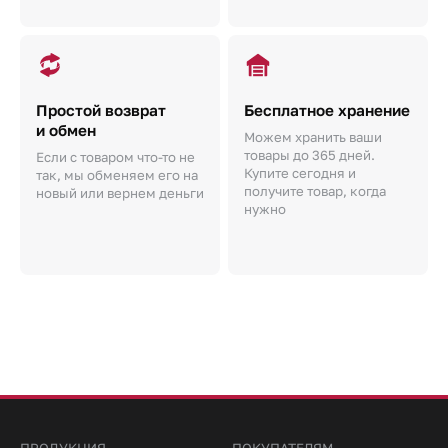
Простой возврат
Бесплатное хранение
и обмен
Можем хранить ваши
товары до 365 дней.
Если с товаром что-то не
Купите сегодня и
так, мы обменяем его на
получите товар, когда
новый или вернем деньги
нужно
ПРОДУКЦИЯ
ПОКУПАТЕЛЯМ