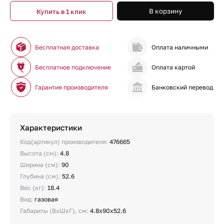
В корзину
Купить в 1 клик
Бесплатная доставка
Оплата наличными
Бесплатное подключение
Оплата картой
Гарантия производителя
Банковский перевод
Характеристики
Код(артикул) производителя:
476665
Высота (см):
4.8
Ширина (см):
90
Глубина (см):
52.6
Вес (кг):
18.4
Вид:
газовая
Габариты (ВхШхГ), см:
4.8х90х52.6