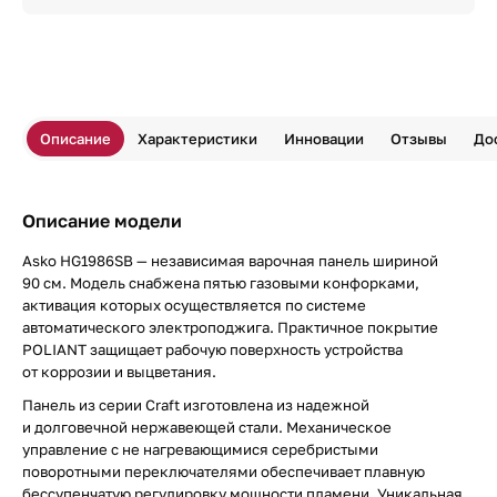
Описание
Характеристики
Инновации
Отзывы
До
Описание модели
Asko HG1986SB — независимая варочная панель шириной
90 см. Модель снабжена пятью газовыми конфорками,
активация которых осуществляется по системе
автоматического электроподжига. Практичное покрытие
POLIANT защищает рабочую поверхность устройства
от коррозии и выцветания.
Панель из серии Craft изготовлена из надежной
и долговечной нержавеющей стали. Механическое
управление с не нагревающимися серебристыми
поворотными переключателями обеспечивает плавную
бессупенчатую регулировку мощности пламени. Уникальная