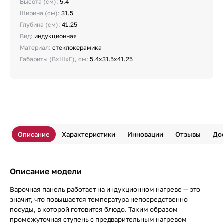
Высота (см):
5.4
Ширина (см):
31.5
Глубина (см):
41.25
Вид:
индукционная
Материал:
стеклокерамика
Габариты (ВхШхГ), см:
5.4x31.5x41.25
Описание
Характеристики
Инновации
Отзывы
До
Описание модели
Варочная панель работает на индукционном нагреве — это
значит, что повышается температура непосредственно
посуды, в которой готовится блюдо. Таким образом
промежуточная ступень с предварительным нагревом