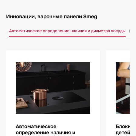
Инновации, варочные панели Smeg
Автоматическое определение наличия и диаметра посуды
Бло
Автоматическое
Блокиро
определение наличия и
детей