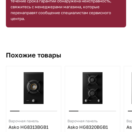
течение срока гарантии обнаружена неисправность,
свяжитесь с менеджерами магазина, которые
перенаправят сообщение специалистам сервисного
центра.
Похожие товары
Варочная панель
Варочная панель
Ва
Asko HG8313BGB1
Asko HG8320BGB1
As