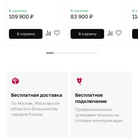
В наличии
В наличии
В 
109 900 ₽
83 900 ₽
11
В корзину
В корзину
Бесплатная доставка
Бесплатное
подключение
По Москве, Московской
области и большинству
Профессионально
городов России
установим технику на
готовые коммуникации