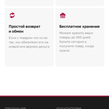
Простой возврат
Бесплатное хранение
и обмен
Можем хранить ваши
товары до 365 дней.
Если с товаром что-то не
Купите сегодня и
так, мы обменяем его на
получите товар, когда
новый или вернем деньги
нужно
ПРОДУКЦИЯ
ПОКУПАТЕЛЯМ