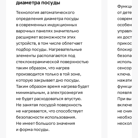
диаметра посуды
Функцией
Технология автоматического
от детей 
определения диаметра посуды
современ
в современных индукционных
особенно
варочных панелях значительно
управлен
расширяет возможности этих
их достат
устройств, в том числе облегчает
прикоснов
подбор посуды. Нагревательные
блокиров
элементы располагаются под
безопасно
стеклокерамической поверхностью
используе
таким образом, что нагрев
сенсор с 
производится только в той зоне,
ключа. П
которую закрывает дно посуды.
нажатии н
Таким образом время нагрева будет
функции п
минимальным, а электроэнергия
появляетс
не будет расходоваться впустую.
При выкл
Не занятая посудой поверхность
включении
не нагревается, что способствует
не снимае
безопасности использования.
необходи
Не имеет большого значения
несколько
и форма посуды.