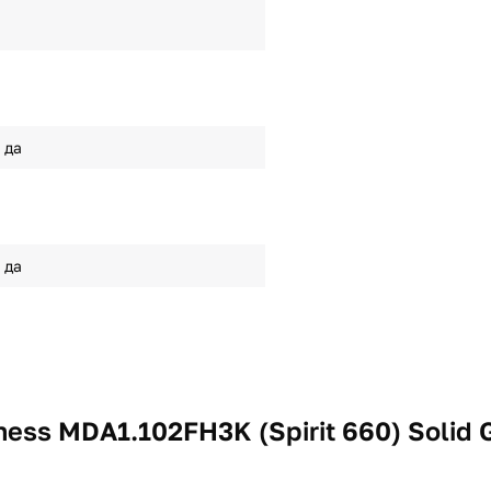
да
да
ess MDA1.102FH3K (Spirit 660) Solid 