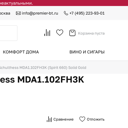
 неактуальными.
осква
info@premier-bt.ru
+7 (495) 223-93-01
Корзина пуста
КОМФОРТ ДОМА
ВИНО И СИГАРЫ
hulthess MDA1.102FH3K (Spirit 660) Solid Gold
hess MDA1.102FH3K
Сравнение
Отложить