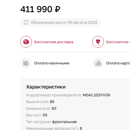
411 990 ₽
Обновление цен от
05 августа 2026
Бесплатная доставка
Бесплатное
Оплата наличными
Оплата карт
Характеристики
Код(артикул) производителя:
MDA1.102FH3K
Высота (см):
85
Ширина (см):
60
Вес (кг):
59
Тип загрузки:
фронтальная
Максимальная загрузка (кг):
8