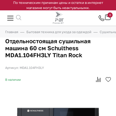
По техническим причинам цены и остатки в интернет
магазине могут быть неактуальными.
0
Главная
Бытовая техника для ухода за одеждой
Сушильн
Отдельностоящая сушильная
машина 60 см Schulthess
MDA1.104FH3LY Titan Rock
Артикул: MDA1.104FH3LY
В наличии