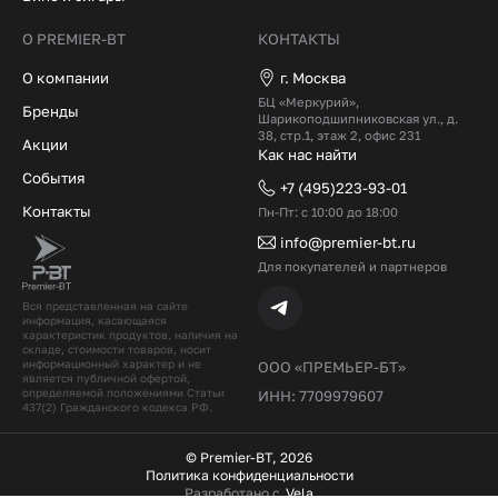
О PREMIER-BT
КОНТАКТЫ
О компании
г. Москва
БЦ «Меркурий»,
Бренды
Шарикоподшипниковская ул., д.
38, стр.1, этаж 2, офис 231
Акции
Как нас найти
События
+7 (495)223-93-01
Контакты
Пн-Пт: с 10:00 до 18:00
info@premier-bt.ru
Для покупателей и партнеров
Вся представленная на сайте
информация, касающаяся
характеристик продуктов, наличия на
складе, стоимости товаров, носит
информационный характер и не
ООО «ПРЕМЬЕР-БТ»
является публичной офертой,
определяемой положениями Статьи
ИНН: 7709979607
437(2) Гражданского кодекcа РФ.
© Premier-BT, 2026
Политика конфиденциальности
Разработано с
Vela