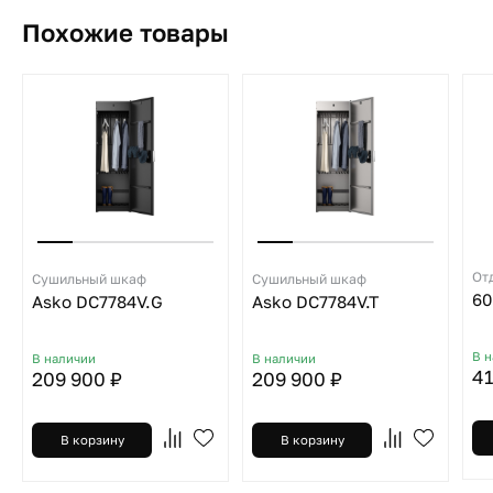
Похожие товары
Сушильный шкаф
Сушильный шкаф
Asko DC7784V.G
Asko DC7784V.T
В 
В наличии
В наличии
41
209 900 ₽
209 900 ₽
В корзину
В корзину