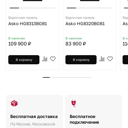
Варочная панель
Варочная панель
Ва
Asko HG8313BGB1
Asko HG8320BGB1
As
В наличии
В наличии
В 
109 900 ₽
83 900 ₽
11
В корзину
В корзину
Бесплатная доставка
Бесплатное
подключение
По Москве, Московской