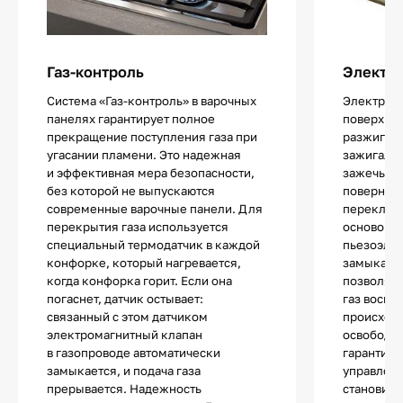
Газ-контроль
Электр
Система «Газ-контроль» в варочных
Электропо
панелях гарантирует полное
поверхнос
прекращение поступления газа при
разжигани
угасании пламени. Это надежная
зажигалок
и эффективная мера безопасности,
зажечь од
без которой не выпускаются
повернув 
современные варочные панели. Для
переключа
перекрытия газа используется
основой 
специальный термодатчик в каждой
пьезоэле
конфорке, который нагревается,
замыкани
когда конфорка горит. Если она
позволяют
погаснет, датчик остывает:
газ воспл
связанный с этом датчиком
происходи
электромагнитный клапан
освободит
в газопроводе автоматически
гарантиру
замыкается, и подача газа
управлени
прерывается. Надежность
становитс