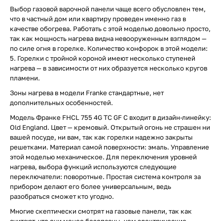
Выбор газовой варочной панели чаще всего обусловлен тем,
что в частный дом или квартиру проведен именно газ в
качестве обогрева. Работать с этой моделью довольно просто,
так как мощность нагрева видна невооруженным взглядом —
по силе огня в горелке. Количество конфорок в этой модели:
5. Горелки с тройной короной имеют несколько ступеней
нагрева — в зависимости от них образуется несколько кругов
пламени.
Зоны нагрева в модели Franke стандартные, нет
дополнительных особенностей.
Модель Франке FHCL 755 4G TC GF C входит в дизайн-линейку:
Old England. Цвет — кремовый. Открытый огонь не страшен ни
вашей посуде, ни вам, так как горелки надежно закрыты
решетками. Материал самой поверхности: эмаль. Управление
этой моделью механическое. Для переключения уровней
нагрева, выбора функций используются следующие
переключатели: поворотные. Простая система контроля за
прибором делают его более универсальным, ведь
разобраться сможет кто угодно.
Многие скептически смотрят на газовые панели, так как
считают, что они менее безопасны, чем электрические.