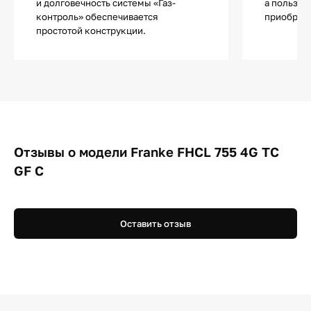
и долговечность системы «Газ-
а пользов
контроль» обеспечивается
приобрета
простотой конструкции.
Отзывы о модели Franke FHCL 755 4G TC
GF C
Оставить отзыв