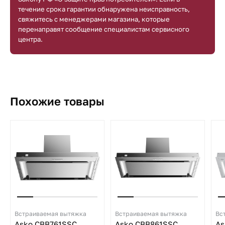
течение срока гарантии обнаружена неисправность,
свяжитесь с менеджерами магазина, которые
перенаправят сообщение специалистам сервисного
центра.
Похожие товары
Встраиваемая вытяжка
Встраиваемая вытяжка
Вс
Asko CBB761SSC
Asko CBB861SSC
As