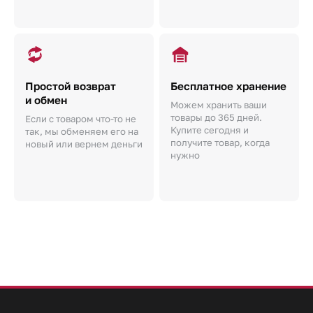
Простой возврат
Бесплатное хранение
и обмен
Можем хранить ваши
товары до 365 дней.
Если с товаром что-то не
Купите сегодня и
так, мы обменяем его на
получите товар, когда
новый или вернем деньги
нужно