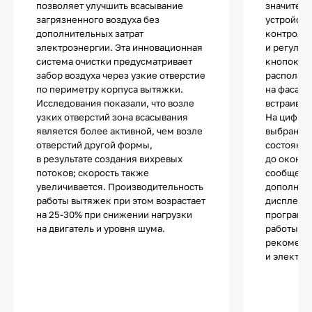
позволяет улучшить всасывание
значитель
загрязненного воздуха без
устройств
дополнительных затрат
контролир
электроэнергии. Эта инновационная
и регулир
система очистки предусматривает
кнопок ил
забор воздуха через узкие отверстие
располага
по периметру корпуса вытяжки.
на фасаде
Исследования показали, что возле
встраива
узких отверстий зона всасывания
На цифро
является более активной, чем возле
выбранная
отверстий другой формы,
состояни
в результате создания вихревых
до оконча
потоков; скорость также
сообщения
увеличивается. Производительность
дополните
работы вытяжек при этом возрастает
дисплей п
на 25-30% при снижении нагрузки
программ
на двигатель и уровня шума.
работы в 
рекоменд
и электро