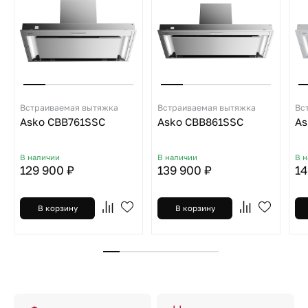
Встраиваемая вытяжка
Встраиваемая вытяжка
Вс
Asko CBB761SSC
Asko CBB861SSC
As
В наличии
В наличии
В 
129 900 ₽
139 900 ₽
14
В корзину
В корзину