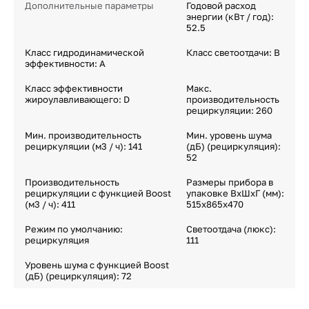
Дополнительные параметры
Годовой расход
энергии (кВт / год):
52.5
Класс гидродинамической
Класс светоотдачи: B
эффективности: A
Класс эффективности
Макс.
жироулавливающего: D
производительность
рециркуляции: 260
Мин. производительность
Мин. уровень шума
рециркуляции (м3 / ч): 141
(дБ) (рециркуляция):
52
Производительность
Размеры прибора в
рециркуляции с функцией Boost
упаковке ВxШxГ (мм):
(м3 / ч): 411
515x865x470
Режим по умолчанию:
Светоотдача (люкс):
рециркуляция
111
Уровень шума с функцией Boost
(дБ) (рециркуляция): 72