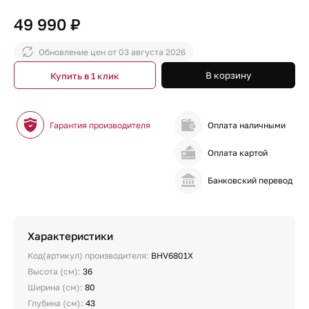
49 990 ₽
Обновление цен от
03 августа 2026
В корзину
Купить в 1 клик
Гарантия производителя
Оплата наличными
Оплата картой
Банковский перевод
Характеристики
Код(артикул) производителя:
BHV6801X
Высота (см):
36
Ширина (см):
80
Глубина (см):
43