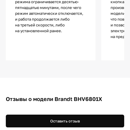
режима ограничивается десятью-
кнопками
пятнадцатью минутами, после чего
производ
режим автоматически отключается,
модели ас
и работа продолжается либо
что повыш
на третьей скорости, либо
и позволя
на установленной ранее.
электроэ
на предел
Отзывы о модели Brandt BHV6801X
Оставить отзыв