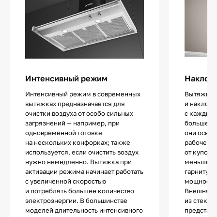
Интенсивный режим
Наклон
Интенсивный режим в современных
Вытяжки 
вытяжках предназначается для
и наклонн
очистки воздуха от особо сильных
с каждым 
загрязнений — например, при
больше. Б
одновременной готовке
они освоб
на нескольких конфорках; также
рабочей з
используется, если очистить воздух
от куполь
нужно немедленно. Вытяжка при
меньше вы
активации режима начинает работать
гарнитура
с увеличенной скоростью
мощности 
и потреблять большее количество
Внешняя п
электроэнергии. В большинстве
из стекла
моделей длительность интенсивного
представ