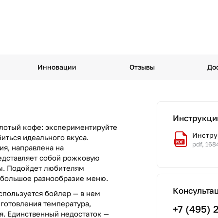
Инновации
Отзывы
До
Инструкци
олотый кофе: экспериментируйте
Инстру
иться идеального вкуса.
pdf, 168
ия, направлена на
едставляет собой рожковую
ты. Подойдет любителям
 большое разнообразие меню.
Консульта
спользуется бойлер — в нем
готовления температура,
+7 (495) 
я. Единственный недостаток —