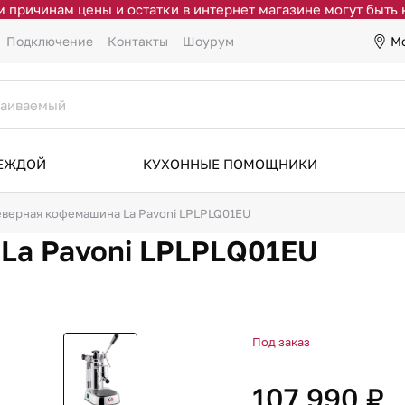
 причинам цены и остатки в интернет магазине могут быть
М
Подключение
Контакты
Шоурум
ДЕЖДОЙ
КУХОННЫЕ ПОМОЩНИКИ
верная кофемашина La Pavoni LPLPLQ01EU
La Pavoni LPLPLQ01EU
Под заказ
107 990 ₽