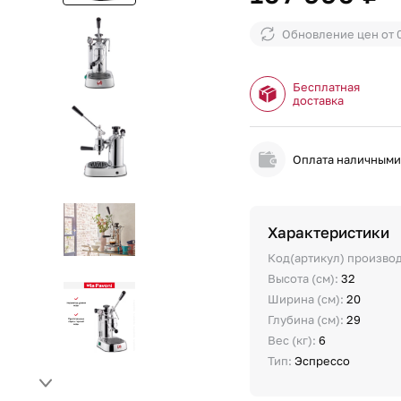
Обновление цен от
Бесплатная
доставка
Оплата наличным
Характеристики
Код(артикул) произво
Высота (см):
32
Ширина (см):
20
Глубина (см):
29
Вес (кг):
6
Тип:
Эспрессо