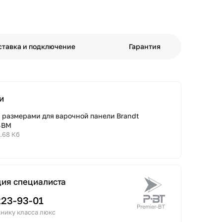
ставка и подключение
Гарантия
и
с размерами для варочной панели Brandt
4BM
3.68 Кб
ция специалиста
223-93-01
нику класса люкс