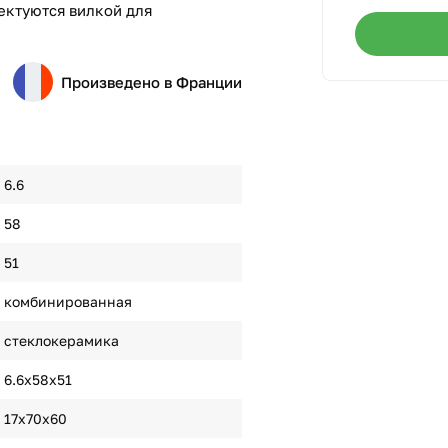
ектуются вилкой для
Произведено в Франции
6.6
58
51
комбинированная
стеклокерамика
6.6х58х51
17x70x60