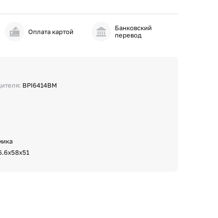
Банковский
и
Оплата картой
перевод
дителя:
BPI6414BM
мика
6.6х58х51