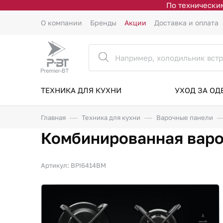
По техническим
О компании
Бренды
Акции
Доставка и оплата
ТЕХНИКА ДЛЯ КУХНИ
УХОД ЗА О
Главная
Техника для кухни
Варочные панели
Комбинированная варо
Артикул: BPI6414BM