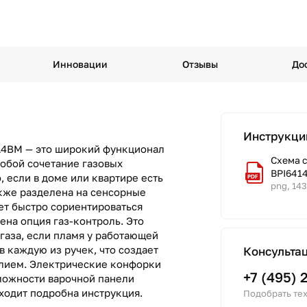
Инновации
Отзывы
До
Инструкци
14BM — это широкий функционал
Схема 
собой сочетание газовых
BPI641
 если в доме или квартире есть
png, 14
акже разделена на сенсорные
ет быстро сориентироваться
ена опция газ-контроль. Это
 газа, если пламя у работающей
в каждую из ручек, что создает
Консульта
лием. Электрические конфорки
+7 (495) 
можности варочной панели
ходит подробна инструкция.
Подобрать тех