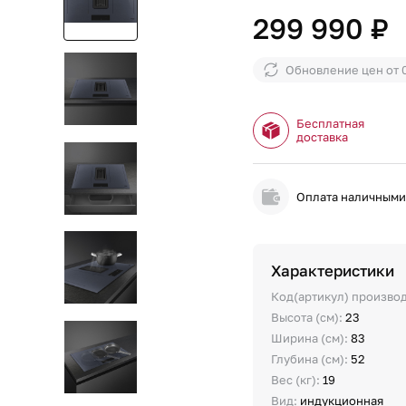
299 990 ₽
Обновление цен от
Бесплатная
доставка
Оплата наличным
Характеристики
Код(артикул) произво
Высота (см):
23
Ширина (см):
83
Глубина (см):
52
Вес (кг):
19
Вид:
индукционная