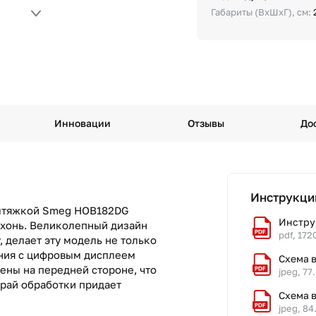
Габариты (ВхШхГ), см:
Инновации
Отзывы
До
Инструкци
вытяжкой Smeg HOB182DG
Инстру
ухонь. Великолепный дизайн
pdf, 172
, делает эту модель не только
ения с цифровым дисплеем
Схема в
ны на передней стороне, что
jpeg, 77
край обработки придает
Схема 
jpeg, 84