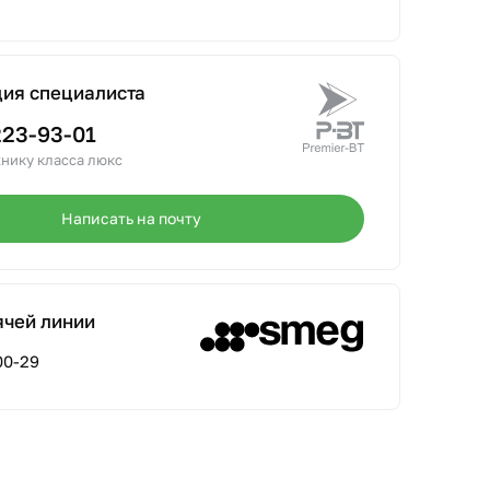
ция специалиста
223-93-01
нику класса люкс
Написать на почту
ячей линии
00-29