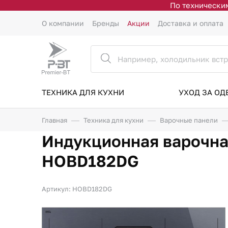
По техническим
О компании
Бренды
Акции
Доставка и оплата
ТЕХНИКА ДЛЯ КУХНИ
УХОД ЗА О
Главная
Техника для кухни
Варочные панели
Индукционная варочна
HOBD182DG
Артикул: HOBD182DG