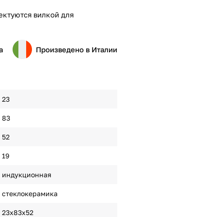
ектуются вилкой для
а
Произведено в Италии
23
83
52
19
индукционная
стеклокерамика
23х83х52