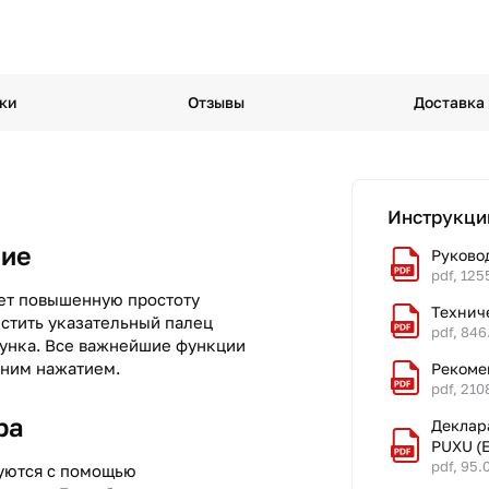
ки
Отзывы
Доставка
Инструкци
ние
Руково
pdf, 125
ет повышенную простоту
Технич
стить указательный палец
pdf, 846
зунка. Все важнейшие функции
дним нажатием.
Рекоме
pdf, 210
ра
Деклар
PUXU (
pdf, 95.
зуются с помощью