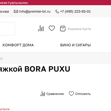
 неактуальными.
осква
info@premier-bt.ru
+7 (495) 223-93-01
Корзина пуста
КОМФОРТ ДОМА
ВИНО И СИГАРЫ
XU
тяжкой BORA PUXU
Сравнение
Отложить
дителя