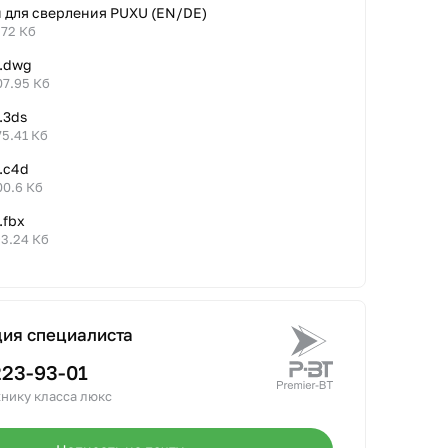
 для сверления PUXU (EN/DE)
.72 Кб
 .dwg
07.95 Кб
.3ds
75.41 Кб
.c4d
00.6 Кб
.fbx
93.24 Кб
ция специалиста
223-93-01
нику класса люкс