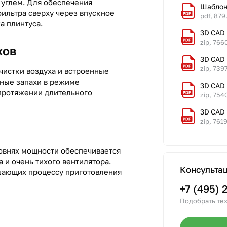
углем. Для обеспечения
Шаблон
ильтра сверху через впускное
pdf, 879
а плинтуса.
3D CAD
zip, 766
хов
3D CAD 
zip, 739
очистки воздуха и встроенные
ные запахи в режиме
3D CAD 
 протяжении длительного
zip, 754
3D CAD 
zip, 761
овнях мощности обеспечивается
 и очень тихого вентилятора.
Консульта
шающих процессу приготовления
+7 (495) 
Подобрать тех