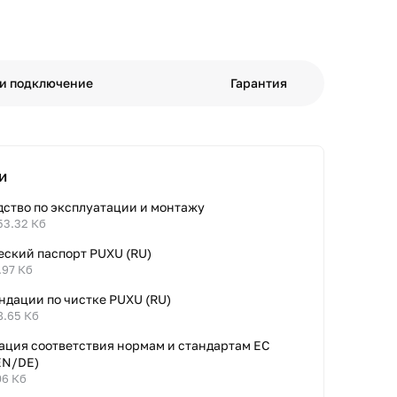
 и подключение
Гарантия
и
дство по эксплуатации и монтажу
53.32 Кб
еский паспорт PUXU (RU)
.97 Кб
ндации по чистке PUXU (RU)
8.65 Кб
ация соответствия нормам и стандартам ЕС
EN/DE)
06 Кб