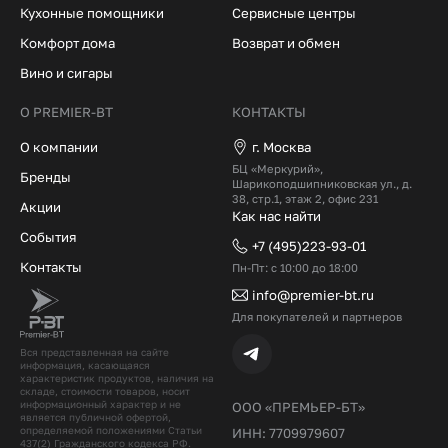
Кухонные помощники
Сервисные центры
Комфорт дома
Возврат и обмен
Вино и сигары
О PREMIER-BT
КОНТАКТЫ
О компании
г. Москва
БЦ «Меркурий»,
Бренды
Шарикоподшипниковская ул., д.
38, стр.1, этаж 2, офис 231
Акции
Как нас найти
События
+7 (495)223-93-01
Контакты
Пн-Пт: с 10:00 до 18:00
info@premier-bt.ru
Для покупателей и партнеров
Вся представленная на сайте
информация, касающаяся
характеристик продуктов, наличия на
складе, стоимости товаров, носит
информационный характер и не
ООО «ПРЕМЬЕР-БТ»
является публичной офертой,
определяемой положениями Статьи
ИНН: 7709979607
437(2) Гражданского кодекcа РФ.