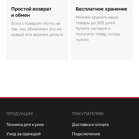
Простой возврат
Бесплатное хранение
и обмен
Можем хранить ваши
товары до 365 дней.
Если с товаром что-то не
Купите сегодня и
так, мы обменяем его на
получите товар, когда
новый или вернем деньги
нужно
ПРОДУКЦИЯ
ПОКУПАТЕЛЯМ
Техника для кухни
Доставка и оплата
Уход за одеждой
Подключение