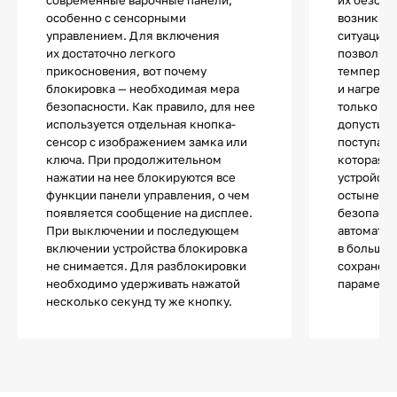
особенно с сенсорными
возникно
управлением. Для включения
ситуации 
их достаточно легкого
позволяю
прикосновения, вот почему
температу
блокировка — необходимая мера
и нагрева
безопасности. Как правило, для нее
только те
используется отдельная кнопка-
допустимы
сенсор с изображением замка или
поступает
ключа. При продолжительном
которая п
нажатии на нее блокируются все
устройств
функции панели управления, о чем
остынет и
появляется сообщение на дисплее.
безопасно
При выключении и последующем
автоматич
включении устройства блокировка
в большин
не снимается. Для разблокировки
сохранен
необходимо удерживать нажатой
параметры
несколько секунд ту же кнопку.