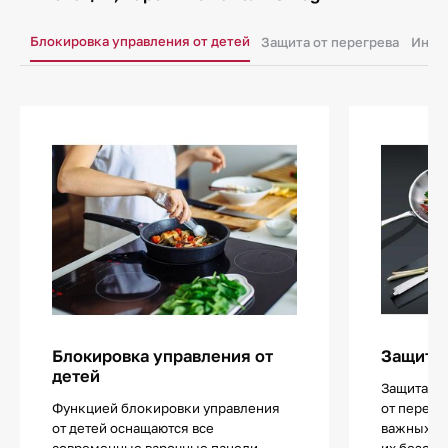
Блокировка управления от детей
Защита от перегрева
Индик
Блокировка управления от
Защита 
детей
Защита ва
Функцией блокировки управления
от перегр
от детей оснащаются все
важных с
современные варочные панели,
их безопа