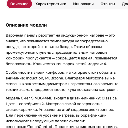
Описание
Характеристики
Инновации
Отзывы
До
Описание модели
Варочная панель работает на индукционном нагреве — это
значит, что повышается температура непосредственно
посуды, в которой готовится блюдо. Таким образом
промежуточная ступень с предварительным нагревом
конфорки пропускается — сокращается время, повышается
безопасность. Количество конфорок в этой модели: 4.
Особенности панели конфорок, на которые стоит обратить
внимание: Induction, Multizone. Благодаря Multizone вы не
скованы конкретным диаметром нагревательного элемента —
техника сама определяет место, куда поставлена кастрюля.
Модель Смег SIM3644MB входит в дизайн-линейку: Classica.
Цвет — серебристый. Материал самой поверхности:
стеклокерамика. Управление этой моделью электронное.
Для переключения уровней нагрева, выбора функций
используются следующие переключатели:
сенсорные/TouchControl. Продвинутая система контроля за