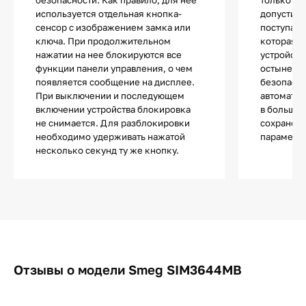
используется отдельная кнопка-
допустимы
сенсор с изображением замка или
поступает
ключа. При продолжительном
которая п
нажатии на нее блокируются все
устройств
функции панели управления, о чем
остынет и
появляется сообщение на дисплее.
безопасно
При выключении и последующем
автоматич
включении устройства блокировка
в большин
не снимается. Для разблокировки
сохранен
необходимо удерживать нажатой
параметры
несколько секунд ту же кнопку.
Отзывы о модели Smeg SIM3644MB