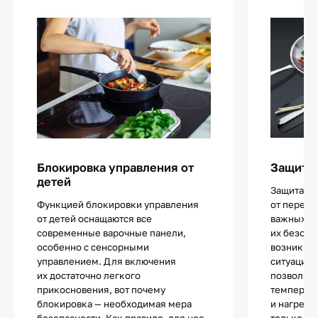
Блокировка управления от
Защита 
детей
Защита ва
Функцией блокировки управления
от перегр
от детей оснащаются все
важных с
современные варочные панели,
их безопа
особенно с сенсорными
возникно
управлением. Для включения
ситуации 
их достаточно легкого
позволяю
прикосновения, вот почему
температу
блокировка — необходимая мера
и нагрева
безопасности. Как правило, для нее
только те