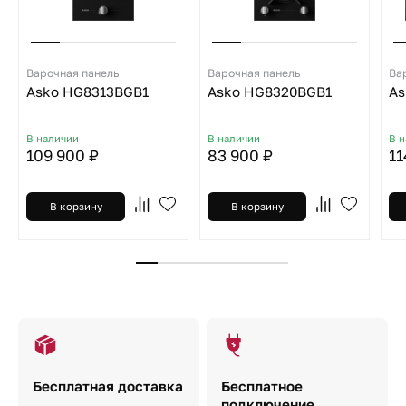
Варочная панель
Варочная панель
Ва
Asko HG8313BGB1
Asko HG8320BGB1
As
В наличии
В наличии
В 
109 900 ₽
83 900 ₽
11
В корзину
В корзину
Бесплатная доставка
Бесплатное
подключение