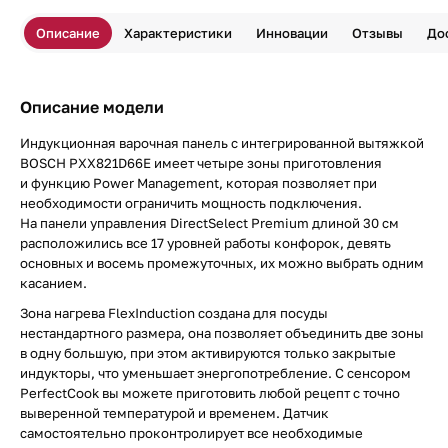
Описание
Характеристики
Инновации
Отзывы
До
Описание модели
Индукционная варочная панель с интегрированной вытяжкой
BOSCH PXX821D66E имеет четыре зоны приготовления
и функцию Power Management, которая позволяет при
необходимости ограничить мощность подключения.
На панели управления DirectSelect Premium длиной 30 см
расположились все 17 уровней работы конфорок, девять
основных и восемь промежуточных, их можно выбрать одним
касанием.
Зона нагрева FlexInduction создана для посуды
нестандартного размера, она позволяет объединить две зоны
в одну большую, при этом активируются только закрытые
индукторы, что уменьшает энергопотребление. С сенсором
PerfectCook вы можете приготовить любой рецепт с точно
выверенной температурой и временем. Датчик
самостоятельно проконтролирует все необходимые