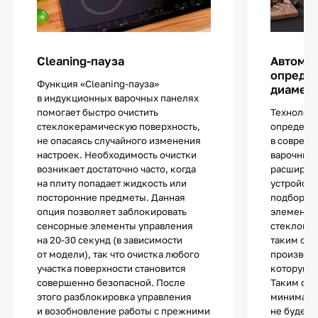
Cleaning-пауза
Автома
определ
Функция «Cleaning-пауза»
диаметр
в индукционных варочных панелях
помогает быстро очистить
Технологи
стеклокерамическую поверхность,
определе
не опасаясь случайного изменения
в соврем
настроек. Необходимость очистки
варочных 
возникает достаточно часто, когда
расширяе
на плиту попадает жидкость или
устройств
посторонние предметы. Данная
подбор по
опция позволяет заблокировать
элементы 
сенсорные элементы управления
стеклоке
на 20-30 секунд (в зависимости
таким обр
от модели), так что очистка любого
производи
участка поверхности становится
которую з
совершенно безопасной. После
Таким обр
этого разблокировка управления
минималь
и возобновление работы с прежними
не будет 