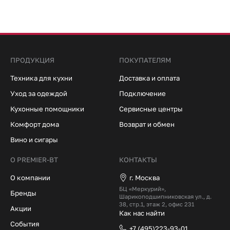
ПРОДУКЦИЯ
ПОКУПАТЕЛЯМ
Техника для кухни
Доставка и оплата
Уход за одеждой
Подключение
Кухонные помощники
Сервисные центры
Комфорт дома
Возврат и обмен
Вино и сигары
О PREMIER-BT
КОНТАКТЫ
О компании
г. Москва
БЦ «Меркурий»,
Бренды
Шарикоподшипниковская ул., д.
38, стр.1, этаж 2, офис 231
Акции
Как нас найти
События
+7 (495)223-93-01