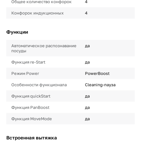
Общее количество конфорок
4
Конфорок индукционных
4
Функции
Автоматическое распознавание
да
посуды
Функция re-Start
да
Режим Power
PowerBoost
Особенности функционала
Cleaning-пауза
Функция quickStart
да
Функция PanBoost
да
Функция MoveMode
да
Встроенная вытяжка