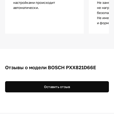
настройками происходит
Не занята
автоматически.
не нагрев
безопасно
Не имеет 
и форма п
Отзывы о модели BOSCH PXX821D66E
Оставить отзыв