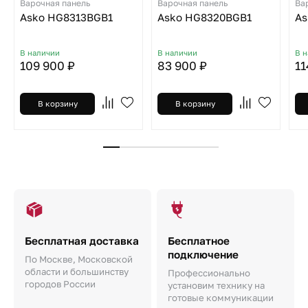
Варочная панель
Варочная панель
Ва
Asko HG8313BGB1
Asko HG8320BGB1
As
В наличии
В наличии
В 
109 900 ₽
83 900 ₽
11
В корзину
В корзину
Бесплатная доставка
Бесплатное
подключение
По Москве, Московской
области и большинству
Профессионально
городов России
установим технику на
готовые коммуникации