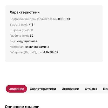
Характеристики
Код(артикул) производителя:
KI 8800.0 SE
Высота (см):
4.8
Ширина (см):
80
Глубина (см):
52
Вид:
индукционная
Материал:
стеклокерамика
Габариты (ВхШхГ), см:
4.8х80х52
Описание
Характеристики
Инновации
Отзывы
До
Описание модели