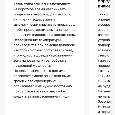
определ
Автоматика закипания позволяет
диаметр
на короткое время увеличивать
мощность конфорки для быстрого
Технологи
кипячения воды, а затем
определе
автоматически снизить температуру,
в соврем
чтобы предотвратить выкипание или
варочных 
попадание жидкости на поверхность.
расширяе
Отслеживание температуры
устройств
производится при помощи датчиков:
подбор по
как только от них поступает сигнал,
элементы 
что жидкость доведена до кипения,
стеклоке
зона нагрева начинает работать
таким обр
на средней мощности.
производи
Использование такого режима
которую з
позволяет существенно экономить
Таким обр
время и электроэнергию:
минималь
пользователю не нужно постоянно
не будет 
присутствовать на кухне, чтобы
Не занята
следить за приготовлением пищи.
не нагрев
безопасно
Не имеет 
и форма п