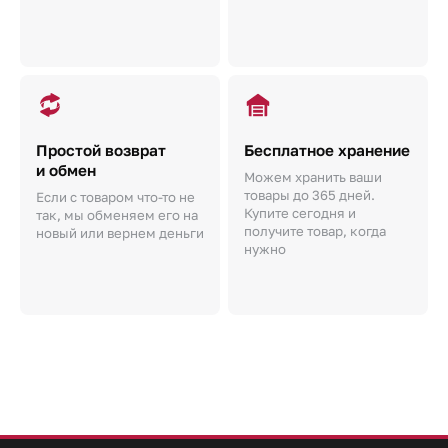
Простой возврат
Бесплатное хранение
и обмен
Можем хранить ваши
товары до 365 дней.
Если с товаром что-то не
Купите сегодня и
так, мы обменяем его на
получите товар, когда
новый или вернем деньги
нужно