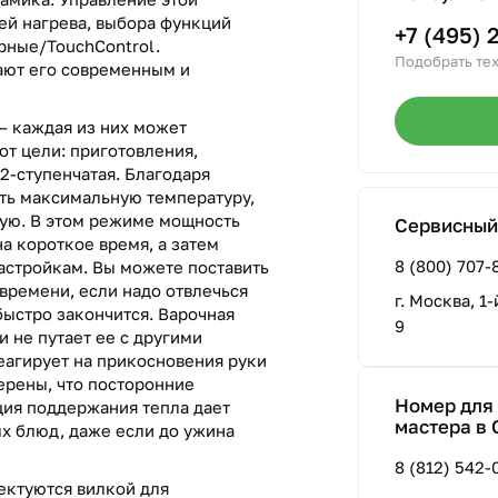
ей нагрева, выбора функций
+7 (495) 
рные/TouchControl.
Подобрать тех
ают его современным и
— каждая из них может
от цели: приготовления,
12-ступенчатая. Благодаря
ть максимальную температуру,
ную. В этом режиме мощность
Сервисный
а короткое время, а затем
8 (800) 707-
астройкам. Вы можете поставить
времени, если надо отвлечься
г. Москва, 1
 быстро закончится. Варочная
9
и не путает ее с другими
еагирует на прикосновения руки
ерены, что посторонние
Номер для 
ия поддержания тепла дает
мастера в 
х блюд, даже если до ужина
8 (812) 542-
ектуются вилкой для