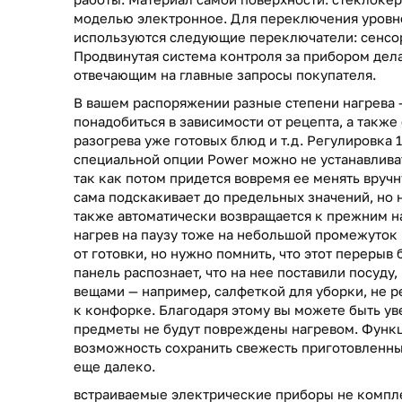
моделью электронное. Для переключения уровн
используются следующие переключатели: сенсо
Продвинутая система контроля за прибором дел
отвечающим на главные запросы покупателя.
В вашем распоряжении разные степени нагрева 
понадобиться в зависимости от рецепта, а также 
разогрева уже готовых блюд и т.д. Регулировка 
специальной опции Power можно не устанавлива
так как потом придется вовремя ее менять вруч
сама подскакивает до предельных значений, но н
также автоматически возвращается к прежним н
нагрев на паузу тоже на небольшой промежуток 
от готовки, но нужно помнить, что этот перерыв
панель распознает, что на нее поставили посуду, 
вещами — например, салфеткой для уборки, не р
к конфорке. Благодаря этому вы можете быть ув
предметы не будут повреждены нагревом. Функц
возможность сохранить свежесть приготовленны
еще далеко.
встраиваемые электрические приборы не компл