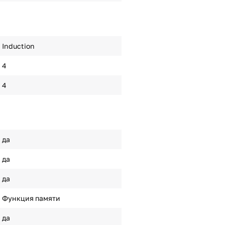
Induction
4
4
да
да
да
Функция памяти
да