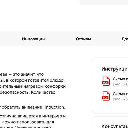
Инновации
Отзывы
До
Инструкци
ве — это значит, что
Схема в
, в которой готовится блюдо.
jpeg, 54
арительным нагревом конфорки
безопасность. Количество
Схема 
jpeg, 61
обратить внимание: Induction.
отлично впишется в интерьер и
е можно использовать для
Консульта
амика. Управление этой