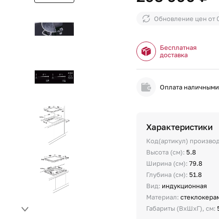
Обновление цен от
Бесплатная
доставка
Оплата наличным
Характеристики
Код(артикул) произво
Высота (см):
5.8
Ширина (см):
79.8
Глубина (см):
51.8
Вид:
индукционная
Материал:
стеклокера
Габариты (ВхШхГ), см: