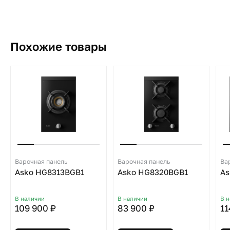
Похожие товары
Варочная панель
Варочная панель
Ва
Asko HG8313BGB1
Asko HG8320BGB1
As
В наличии
В наличии
В 
109 900 ₽
83 900 ₽
11