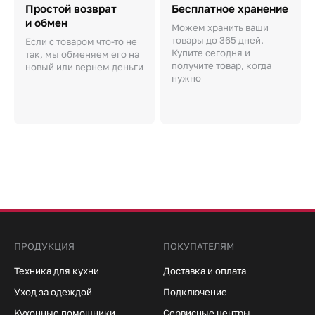
Простой возврат
Бесплатное хранение
и обмен
Можем хранить ваши
товары до 365 дней.
Если с товаром что-то не
Купите сегодня и
так, мы обменяем его на
получите товар, когда
новый или вернем деньги
нужно
ПРОДУКЦИЯ
ПОКУПАТЕЛЯМ
Техника для кухни
Доставка и оплата
Уход за одеждой
Подключение
Кухонные помощники
Сервисные центры