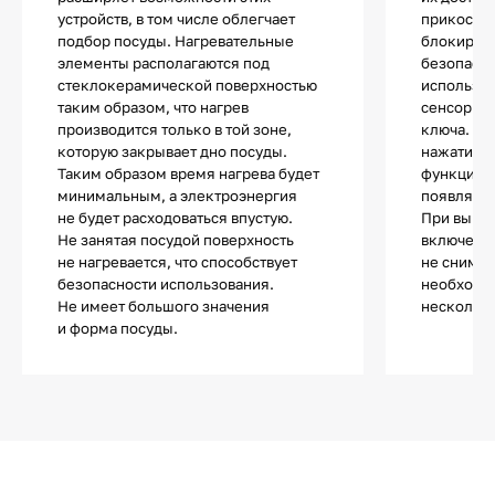
устройств, в том числе облегчает
прикоснов
подбор посуды. Нагревательные
блокиров
элементы располагаются под
безопасно
стеклокерамической поверхностью
используе
таким образом, что нагрев
сенсор с 
производится только в той зоне,
ключа. П
которую закрывает дно посуды.
нажатии н
Таким образом время нагрева будет
функции п
минимальным, а электроэнергия
появляетс
не будет расходоваться впустую.
При выкл
Не занятая посудой поверхность
включении
не нагревается, что способствует
не снимае
безопасности использования.
необходи
Не имеет большого значения
несколько
и форма посуды.