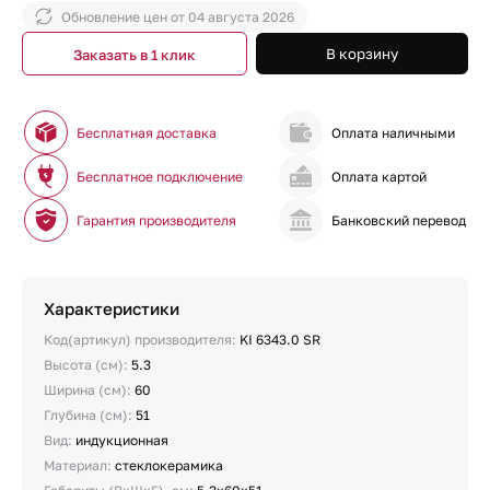
Обновление цен от
04 августа 2026
В корзину
Заказать в 1 клик
Бесплатная доставка
Оплата наличными
Бесплатное подключение
Оплата картой
Гарантия производителя
Банковский перевод
Характеристики
Код(артикул) производителя:
KI 6343.0 SR
Высота (см):
5.3
Ширина (см):
60
Глубина (см):
51
Вид:
индукционная
Материал:
стеклокерамика