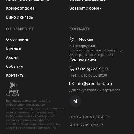
Комфорт дома
Возврат и обмен
Вино и сигары
О PREMIER-BT
КОНТАКТЫ
О компании
г. Москва
БЦ «Меркурий»,
Бренды
Шарикоподшипниковская ул., д.
38, стр.1, этаж 2, офис 231
Акции
Как нас найти
События
+7 (495)223-93-01
Контакты
Пн-Пт: с 10:00 до 18:00
info@premier-bt.ru
Для покупателей и партнеров
Вся представленная на сайте
информация, касающаяся
характеристик продуктов, наличия на
складе, стоимости товаров, носит
информационный характер и не
ООО «ПРЕМЬЕР-БТ»
является публичной офертой,
определяемой положениями Статьи
ИНН: 7709979607
437(2) Гражданского кодекcа РФ.