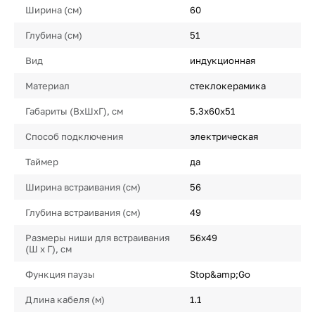
Ширина (см)
60
Глубина (см)
51
Вид
индукционная
Материал
стеклокерамика
Габариты (ВхШхГ), см
5.3х60х51
Способ подключения
электрическая
Таймер
да
Ширина встраивания (см)
56
Глубина встраивания (см)
49
Размеры ниши для встраивания
56х49
(Ш х Г), см
Функция паузы
Stop&amp;Go
Длина кабеля (м)
1.1