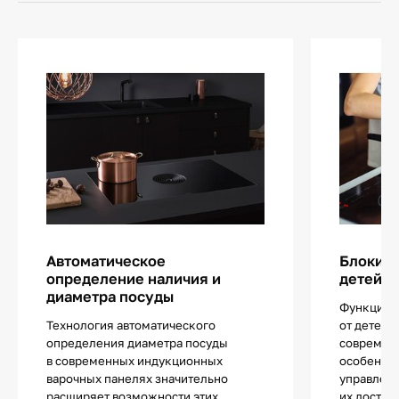
Автоматическое
Блокиро
определение наличия и
детей
диаметра посуды
Функцией
Технология автоматического
от детей 
определения диаметра посуды
современ
в современных индукционных
особенно
варочных панелях значительно
управлен
расширяет возможности этих
их достат