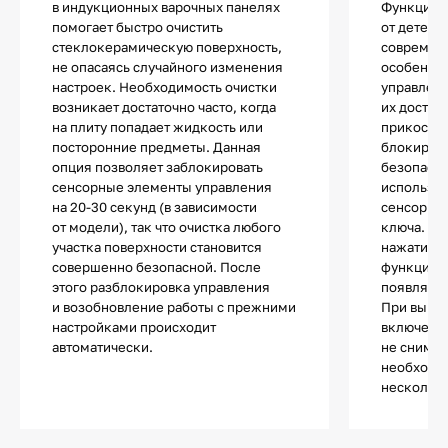
в индукционных варочных панелях
Функцией
помогает быстро очистить
от детей 
стеклокерамическую поверхность,
современ
не опасаясь случайного изменения
особенно
настроек. Необходимость очистки
управлен
возникает достаточно часто, когда
их достат
на плиту попадает жидкость или
прикоснов
посторонние предметы. Данная
блокиров
опция позволяет заблокировать
безопасно
сенсорные элементы управления
используе
на 20-30 секунд (в зависимости
сенсор с 
от модели), так что очистка любого
ключа. П
участка поверхности становится
нажатии н
совершенно безопасной. После
функции п
этого разблокировка управления
появляетс
и возобновление работы с прежними
При выкл
настройками происходит
включении
автоматически.
не снимае
необходи
несколько