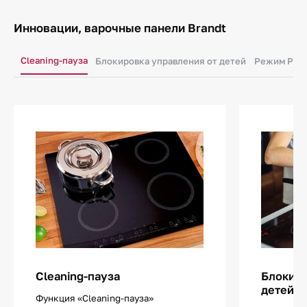
Инновации, варочные панели Brandt
Cleaning-пауза
Блокировка управления от детей
Режим Pow
Cleaning-пауза
Блокиро
детей
Функция «Cleaning-пауза»