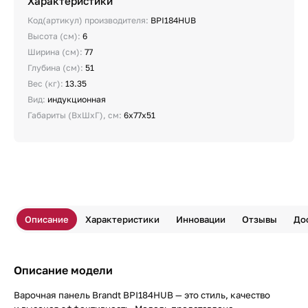
Характеристики
Код(артикул) производителя:
BPI184HUB
Высота (см):
6
Ширина (см):
77
Глубина (см):
51
Вес (кг):
13.35
Вид:
индукционная
Габариты (ВхШхГ), см:
6x77x51
Описание
Характеристики
Инновации
Отзывы
До
Описание модели
Варочная панель Brandt BPI184HUB — это стиль, качество