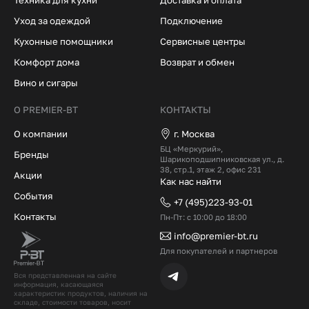
Уход за одеждой
Подключение
Кухонные помощники
Сервисные центры
Комфорт дома
Возврат и обмен
Вино и сигары
О PREMIER-BT
КОНТАКТЫ
О компании
г. Москва
БЦ «Меркурий»,
Бренды
Шарикоподшипниковская ул., д.
38, стр.1, этаж 2, офис 231
Акции
Как нас найти
События
+7 (495)223-93-01
Контакты
Пн-Пт: с 10:00 до 18:00
info@premier-bt.ru
Для покупателей и партнеров
Вся представленная на сайте
информация, касающаяся
характеристик продуктов, наличия на
складе, стоимости товаров, носит