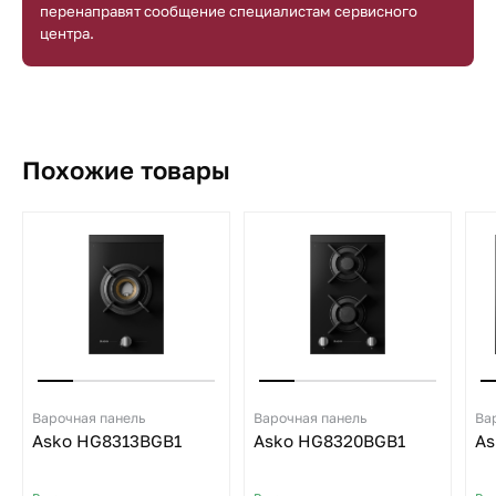
перенаправят сообщение специалистам сервисного
центра.
Похожие товары
Варочная панель
Варочная панель
Ва
Asko HG8313BGB1
Asko HG8320BGB1
As