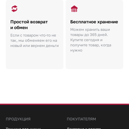
Простой возврат
Бесплатное хранение
и обмен
Можем хранить ваши
товары до 365 дней.
Если с товаром что-то не
Купите сегодня и
так, мы обменяем его на
получите товар, когда
новый или вернем деньги
нужно
ПРОДУКЦИЯ
ПОКУПАТЕЛЯМ
Техника для кухни
Доставка и оплата